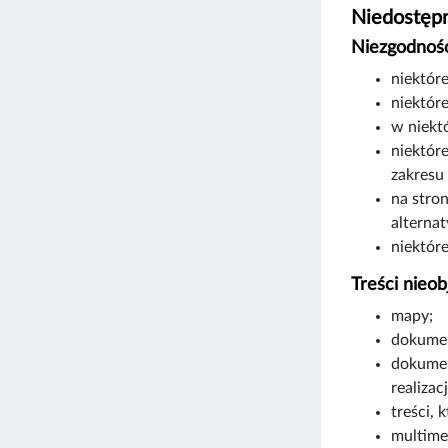
Niedostępn
Niezgodność
niektór
niektóre
w niekt
niektór
zakresu
na stro
alterna
niektór
Treści nieob
mapy;
dokumen
dokumen
realizac
treści, 
multime