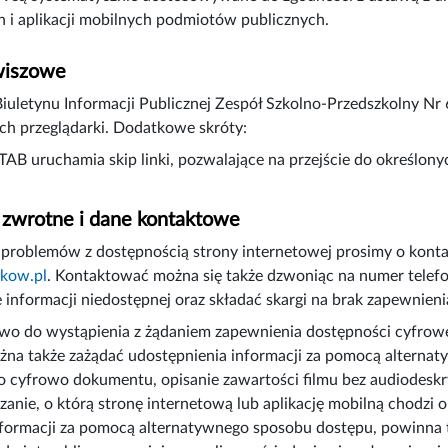
 i aplikacji mobilnych podmiotów publicznych.
wiszowe
Biuletynu Informacji Publicznej Zespół Szkolno-Przedszkolny
ch przeglądarki. Dodatkowe skróty:
 TAB uruchamia skip linki, pozwalające na przejście do określon
 zwrotne i dane kontaktowe
problemów z dostępnością strony internetowej prosimy o kont
kow.pl
. Kontaktować można się także dzwoniąc na numer tele
 informacji niedostępnej oraz składać skargi na brak zapewnieni
o do wystąpienia z żądaniem zapewnienia dostępności cyfrowej s
na także zażądać udostępnienia informacji za pomocą alternat
 cyfrowo dokumentu, opisanie zawartości filmu bez audiodeskry
zanie, o którą stronę internetową lub aplikację mobilną chodzi o
formacji za pomocą alternatywnego sposobu dostępu, powinna ta