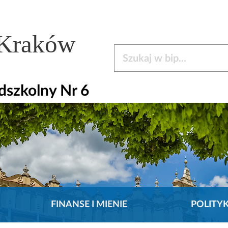
 Kraków
Szukaj w bip
dszkolny Nr 6
FINANSE I MIENIE
POLITY