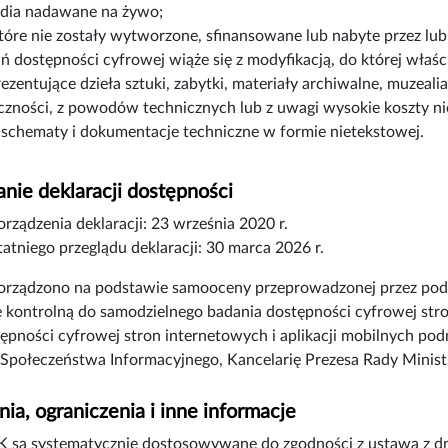
dia nadawane na żywo;
które nie zostały wytworzone, sfinansowane lub nabyte przez lub
 dostępności cyfrowej wiąże się z modyfikacją, do której właści
rezentujące dzieła sztuki, zabytki, materiały archiwalne, muzeali
czności, z powodów technicznych lub z uwagi wysokie koszty n
 schematy i dokumentacje techniczne w formie nietekstowej.
nie deklaracji dostępności
orządzenia deklaracji:
23 września 2020 r.
atniego przeglądu deklaracji:
30 marca 2026 r.
porządzono na podstawie samooceny przeprowadzonej przez pod
tę kontrolną do samodzielnego badania dostępności cyfrowej stron
tępności cyfrowej stron internetowych i aplikacji mobilnych p
Społeczeństwa Informacyjnego, Kancelarię Prezesa Rady Minis
ia, ograniczenia i inne informacje
 są systematycznie dostosowywane do zgodności z ustawą z dni