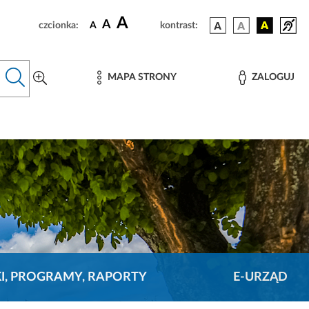
A
A
czcionka:
A
kontrast:
MAPA STRONY
ZALOGUJ
KI, PROGRAMY, RAPORTY
E-URZĄD