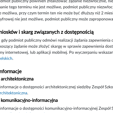
odmiot publiczny powinien zrealizować żądanie niezwłocznie, nie
manie tego terminu nie jest możliwe, podmiot publiczny niezwłoc
e możliwa, przy czym termin ten nie może być dłuższy niż 2 mies
yfrowej nie jest możliwe, podmiot publiczny może zaproponowa
iosków i skarg związanych z dostępnością
gdy podmiot publiczny odmówi realizacji żądania zapewnienia 
noszący żądanie może złożyć skargę w sprawie zapewnienia dostę
ny internetowej, lub aplikacji mobilnej. Po wyczerpaniu wskaz
elskich
.
informacje
architektoniczna
nformacje o dostępności architektonicznej siedziby Zespół Szko
rchitektoniczna
.
komunikacyjno-informacyjna
nformacje o dostępności komunikacyjno-informacyjnej Zespół S