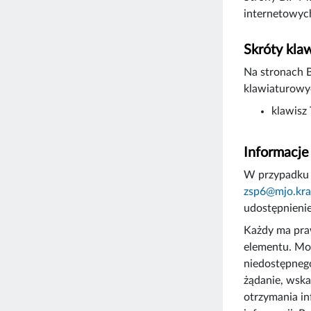
internetowych
Skróty kla
Na stronach 
klawiaturowy
klawisz
Informacje
W przypadku 
zsp6@mjo.kra
udostępnienie
Każdy ma praw
elementu. Moż
niedostępnego
żądanie, wska
otrzymania in