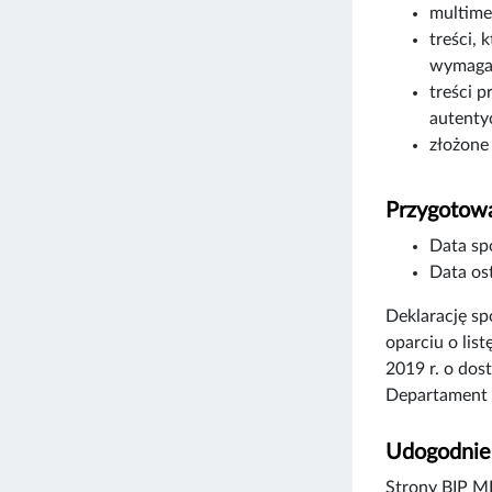
multime
treści, 
wymagań
treści p
autenty
złożone
Przygotowa
Data sp
Data ost
Deklarację s
oparciu o lis
2019 r. o dos
Departament 
Udogodnien
Strony BIP MK