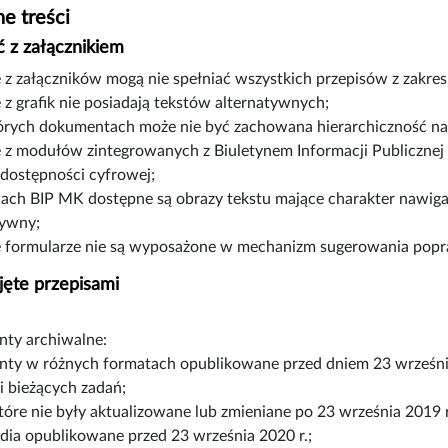
e treści
 z załącznikiem
e z załączników mogą nie spełniać wszystkich przepisów z zakre
 z grafik nie posiadają tekstów alternatywnych;
órych dokumentach może nie być zachowana hierarchiczność n
e z modułów zintegrowanych z Biuletynem Informacji Publicznej
 dostępności cyfrowej;
nach BIP MK dostępne są obrazy tekstu mające charakter nawiga
tywny;
e formularze nie są wyposażone w mechanizm sugerowania pop
jęte przepisami
ty archiwalne:
ty w różnych formatach opublikowane przed dniem 23 wrześni
ji bieżących zadań;
które nie były aktualizowane lub zmieniane po 23 września 2019 r
dia opublikowane przed 23 września 2020 r.;