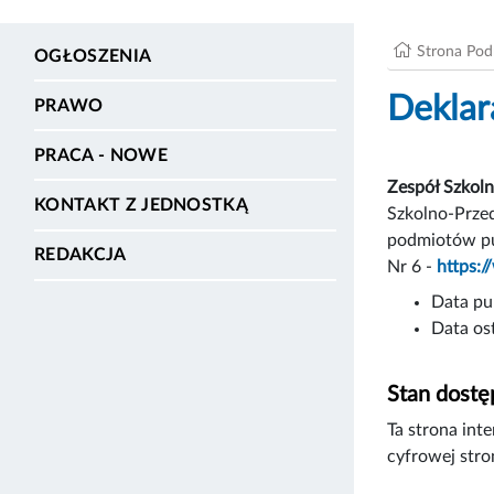
Strona Po
OGŁOSZENIA
Deklar
PRAWO
PRACA - NOWE
Zespół Szkol
KONTAKT Z JEDNOSTKĄ
Szkolno-Przed
podmiotów pub
REDAKCJA
Nr 6 -
https:
Data pub
Data ost
Stan dostę
Ta strona int
cyfrowej stro