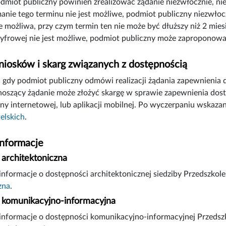
odmiot publiczny powinien zrealizować żądanie niezwłocznie, nie
manie tego terminu nie jest możliwe, podmiot publiczny niezwłoc
e możliwa, przy czym termin ten nie może być dłuższy niż 2 mies
yfrowej nie jest możliwe, podmiot publiczny może zaproponowa
iosków i skarg związanych z dostępnością
gdy podmiot publiczny odmówi realizacji żądania zapewnienia 
noszący żądanie może złożyć skargę w sprawie zapewnienia dostę
ny internetowej, lub aplikacji mobilnej. Po wyczerpaniu wskaz
elskich
.
informacje
architektoniczna
nformacje o dostępności architektonicznej siedziby Przedszkole
zna
.
komunikacyjno-informacyjna
nformacje o dostępności komunikacyjno-informacyjnej Przedszk