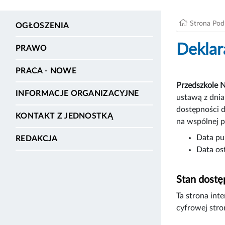
Strona Po
OGŁOSZENIA
Deklar
PRAWO
PRACA - NOWE
Przedszkole 
INFORMACJE ORGANIZACYJNE
ustawą z dnia
dostępności d
KONTAKT Z JEDNOSTKĄ
na wspólnej p
Data pub
REDAKCJA
Data ost
Stan dostę
Ta strona int
cyfrowej stro