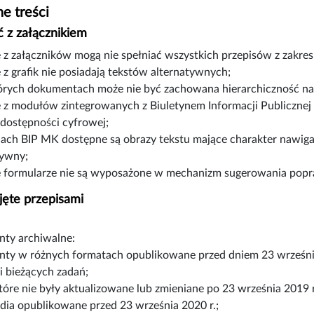
e treści
 z załącznikiem
e z załączników mogą nie spełniać wszystkich przepisów z zakre
 z grafik nie posiadają tekstów alternatywnych;
órych dokumentach może nie być zachowana hierarchiczność n
e z modułów zintegrowanych z Biuletynem Informacji Publicznej
 dostępności cyfrowej;
nach BIP MK dostępne są obrazy tekstu mające charakter nawiga
tywny;
e formularze nie są wyposażone w mechanizm sugerowania pop
jęte przepisami
ty archiwalne:
ty w różnych formatach opublikowane przed dniem 23 wrześni
ji bieżących zadań;
które nie były aktualizowane lub zmieniane po 23 września 2019 r
dia opublikowane przed 23 września 2020 r.;