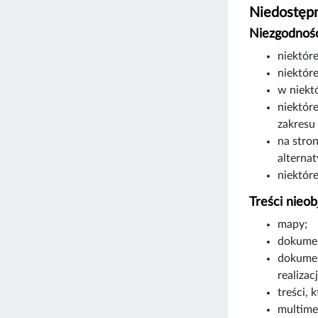
Niedostępn
Niezgodność
niektór
niektóre
w niekt
niektór
zakresu
na stro
alterna
niektór
Treści nieob
mapy;
dokumen
dokumen
realizac
treści, 
multime