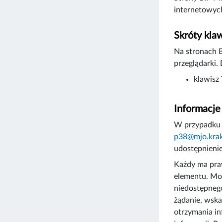
internetowych
Skróty kla
Na stronach 
przeglądarki.
klawisz
Informacje
W przypadku 
p38@mjo.kra
udostępnienie
Każdy ma praw
elementu. Moż
niedostępnego
żądanie, wska
otrzymania in