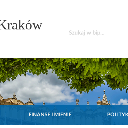
 Kraków
Szukaj w bip
FINANSE I MIENIE
POLITY