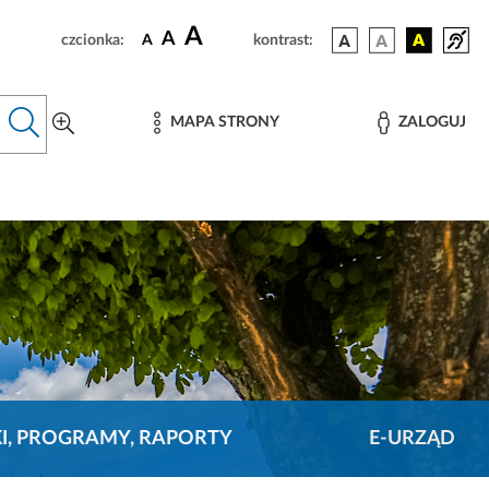
A
A
czcionka:
A
kontrast:
MAPA STRONY
ZALOGUJ
KI, PROGRAMY, RAPORTY
E-URZĄD