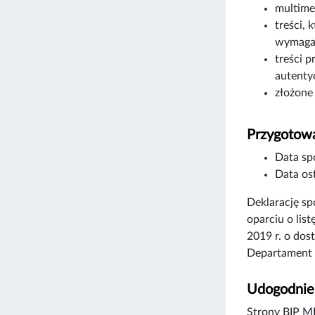
multime
treści, 
wymagań
treści p
autenty
złożone
Przygotowa
Data sp
Data ost
Deklarację s
oparciu o lis
2019 r. o dos
Departament 
Udogodnien
Strony BIP MK