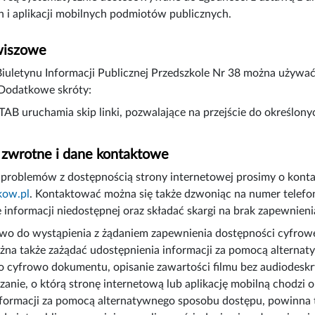
 i aplikacji mobilnych podmiotów publicznych.
wiszowe
Biuletynu Informacji Publicznej Przedszkole Nr 38 można uży
 Dodatkowe skróty:
 TAB uruchamia skip linki, pozwalające na przejście do określon
 zwrotne i dane kontaktowe
problemów z dostępnością strony internetowej prosimy o kont
kow.pl
. Kontaktować można się także dzwoniąc na numer telef
 informacji niedostępnej oraz składać skargi na brak zapewnieni
o do wystąpienia z żądaniem zapewnienia dostępności cyfrowej s
na także zażądać udostępnienia informacji za pomocą alternat
 cyfrowo dokumentu, opisanie zawartości filmu bez audiodeskry
zanie, o którą stronę internetową lub aplikację mobilną chodzi o
formacji za pomocą alternatywnego sposobu dostępu, powinna ta