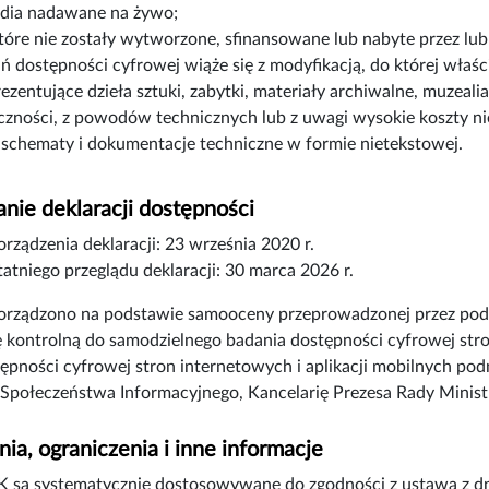
dia nadawane na żywo;
które nie zostały wytworzone, sfinansowane lub nabyte przez lub
 dostępności cyfrowej wiąże się z modyfikacją, do której właści
rezentujące dzieła sztuki, zabytki, materiały archiwalne, muzeali
czności, z powodów technicznych lub z uwagi wysokie koszty n
 schematy i dokumentacje techniczne w formie nietekstowej.
nie deklaracji dostępności
orządzenia deklaracji:
23 września 2020 r.
atniego przeglądu deklaracji:
30 marca 2026 r.
porządzono na podstawie samooceny przeprowadzonej przez pod
tę kontrolną do samodzielnego badania dostępności cyfrowej stron
tępności cyfrowej stron internetowych i aplikacji mobilnych p
Społeczeństwa Informacyjnego, Kancelarię Prezesa Rady Minis
ia, ograniczenia i inne informacje
 są systematycznie dostosowywane do zgodności z ustawą z dni