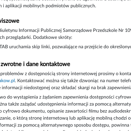
 i aplikacji mobilnych podmiotów publicznych.
wiszowe
Biuletynu Informacji Publicznej Samorządowe Przedszkole Nr
ch przeglądarki. Dodatkowe skróty:
 TAB uruchamia skip linki, pozwalające na przejście do określon
 zwrotne i dane kontaktowe
problemów z dostępnością strony internetowej prosimy o kont
akow.pl
. Kontaktować można się także dzwoniąc na numer tele
 informacji niedostępnej oraz składać skargi na brak zapewnieni
o do wystąpienia z żądaniem zapewnienia dostępności cyfrowej s
na także zażądać udostępnienia informacji za pomocą alternat
 cyfrowo dokumentu, opisanie zawartości filmu bez audiodeskry
zanie, o którą stronę internetową lub aplikację mobilną chodzi o
formacji za pomocą alternatywnego sposobu dostępu, powinna ta