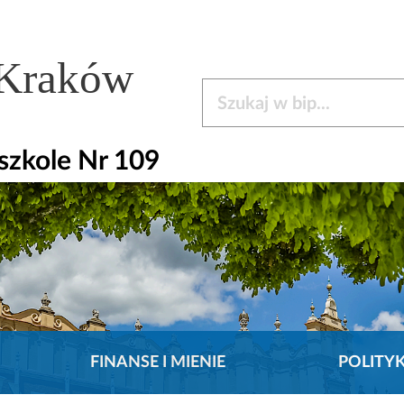
 Kraków
Szukaj w bip
zkole Nr 109
FINANSE I MIENIE
POLITY