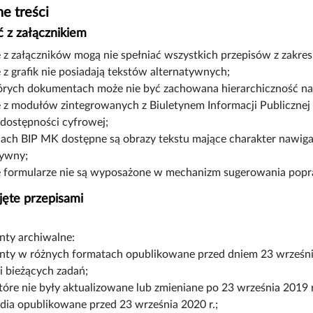
e treści
 z załącznikiem
e z załączników mogą nie spełniać wszystkich przepisów z zakre
 z grafik nie posiadają tekstów alternatywnych;
órych dokumentach może nie być zachowana hierarchiczność n
e z modułów zintegrowanych z Biuletynem Informacji Publicznej
 dostępności cyfrowej;
nach BIP MK dostępne są obrazy tekstu mające charakter nawiga
tywny;
e formularze nie są wyposażone w mechanizm sugerowania pop
jęte przepisami
ty archiwalne:
ty w różnych formatach opublikowane przed dniem 23 wrześni
ji bieżących zadań;
które nie były aktualizowane lub zmieniane po 23 września 2019 r
dia opublikowane przed 23 września 2020 r.;