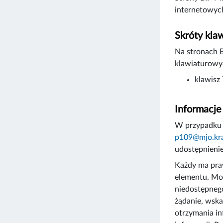
internetowych
Skróty kla
Na stronach 
klawiaturowy
klawisz
Informacje
W przypadku 
p109@mjo.kr
udostępnienie
Każdy ma praw
elementu. Moż
niedostępnego
żądanie, wska
otrzymania in