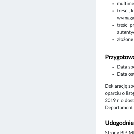
multime
treści, 
wymagań
treści p
autenty
złożone
Przygotowa
Data sp
Data ost
Deklarację s
oparciu o lis
2019 r. o dos
Departament 
Udogodnien
Strony BIP MK