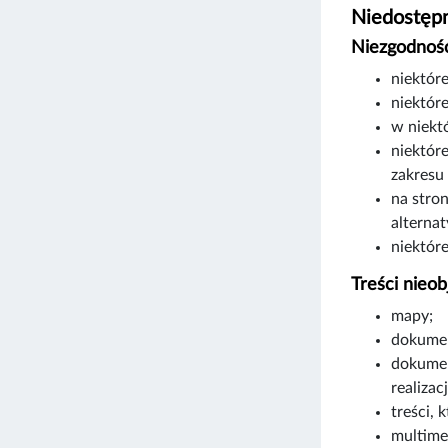
Niedostępn
Niezgodność
niektór
niektóre
w niekt
niektór
zakresu
na stro
alterna
niektór
Treści nieob
mapy;
dokumen
dokumen
realizac
treści, 
multime