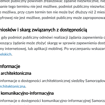
odmiot publiczny powinien zrealizować żądanie niezwłocznie, nie
manie tego terminu nie jest możliwe, podmiot publiczny niezwłoc
e możliwa, przy czym termin ten nie może być dłuższy niż 2 mies
yfrowej nie jest możliwe, podmiot publiczny może zaproponowa
iosków i skarg związanych z dostępnością
gdy podmiot publiczny odmówi realizacji żądania zapewnienia 
noszący żądanie może złożyć skargę w sprawie zapewnienia dostę
ny internetowej, lub aplikacji mobilnej. Po wyczerpaniu wskaz
elskich
.
informacje
architektoniczna
nformacje o dostępności architektonicznej siedziby Samorządow
rchitektoniczna
.
komunikacyjno-informacyjna
informacje o dostępności komunikacyjno-informacyjnej Samorzą