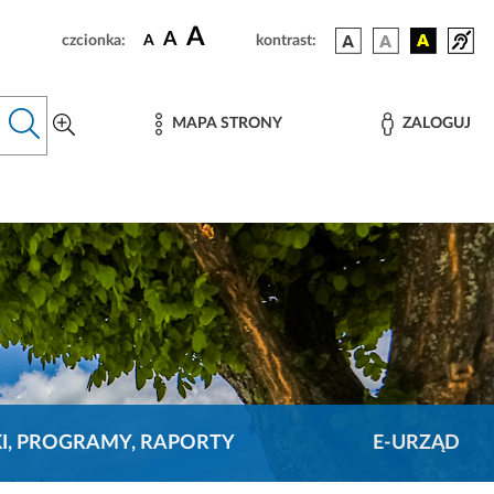
A
A
czcionka:
A
kontrast:
MAPA STRONY
ZALOGUJ
KI, PROGRAMY, RAPORTY
E-URZĄD