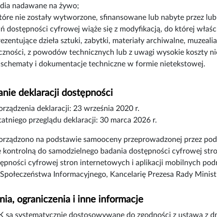
dia nadawane na żywo;
które nie zostały wytworzone, sfinansowane lub nabyte przez lub
 dostępności cyfrowej wiąże się z modyfikacją, do której właści
rezentujące dzieła sztuki, zabytki, materiały archiwalne, muzeali
czności, z powodów technicznych lub z uwagi wysokie koszty n
 schematy i dokumentacje techniczne w formie nietekstowej.
nie deklaracji dostępności
orządzenia deklaracji:
23 września 2020 r.
atniego przeglądu deklaracji:
30 marca 2026 r.
porządzono na podstawie samooceny przeprowadzonej przez pod
tę kontrolną do samodzielnego badania dostępności cyfrowej stron
tępności cyfrowej stron internetowych i aplikacji mobilnych p
Społeczeństwa Informacyjnego, Kancelarię Prezesa Rady Minis
ia, ograniczenia i inne informacje
 są systematycznie dostosowywane do zgodności z ustawą z dni