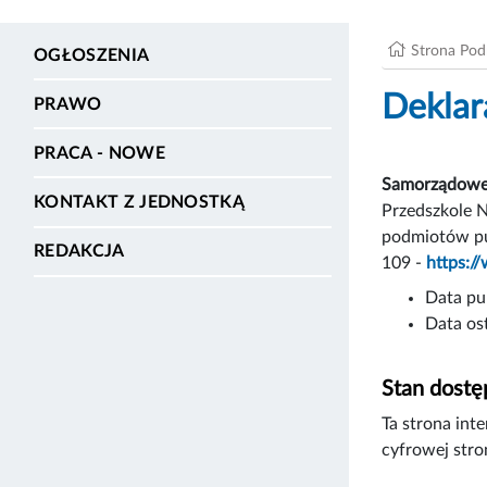
Strona Po
OGŁOSZENIA
Deklar
PRAWO
PRACA - NOWE
Samorządowe 
KONTAKT Z JEDNOSTKĄ
Przedszkole N
podmiotów pub
REDAKCJA
109 -
https:/
Data pub
Data ost
Stan dostę
Ta strona int
cyfrowej stro