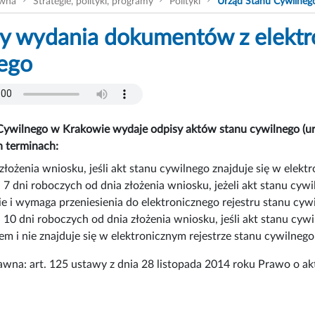
ówna
Strategie, polityki, programy
Polityki
Urząd Stanu Cywilneg
y wydania dokumentów z elektro
ego
Cywilnego w Krakowie wydaje odpisy aktów stanu cywilnego (u
h terminach:
łożenia wniosku, jeśli akt stanu cywilnego znajduje się w elekt
 7 dni roboczych od dnia złożenia wniosku, jeżeli akt stanu cyw
e i wymaga przeniesienia do elektronicznego rejestru stanu cyw
 10 dni roboczych od dnia złożenia wniosku, jeśli akt stanu cy
m i nie znajduje się w elektronicznym rejestrze stanu cywilnego
na: art. 125 ustawy z dnia 28 listopada 2014 roku Prawo o ak