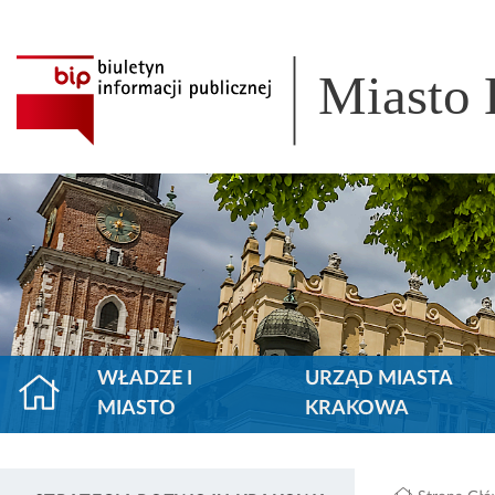
Miasto
WŁADZE I
URZĄD MIASTA
MIASTO
KRAKOWA