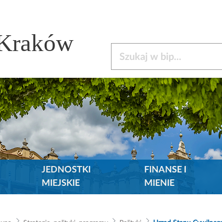
 Kraków
Szukaj w bip
JEDNOSTKI
FINANSE I
MIEJSKIE
MIENIE