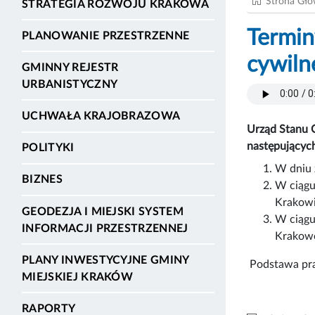
Strona Gł
STRATEGIA ROZWOJU KRAKOWA
Termin
PLANOWANIE PRZESTRZENNE
cywiln
GMINNY REJESTR
URBANISTYCZNY
UCHWAŁA KRAJOBRAZOWA
Urząd Stanu 
następującyc
POLITYKI
W dniu z
BIZNES
W ciągu
Krakowi
GEODEZJA I MIEJSKI SYSTEM
W ciągu
INFORMACJI PRZESTRZENNEJ
Krakowe
PLANY INWESTYCYJNE GMINY
Podstawa praw
MIEJSKIEJ KRAKÓW
RAPORTY