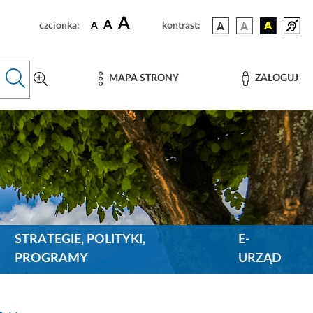
A
A
czcionka:
A
kontrast:
MAPA STRONY
ZALOGUJ
STRATEGIE, POLITYKI,
E-
PROGRAMY
URZĄD