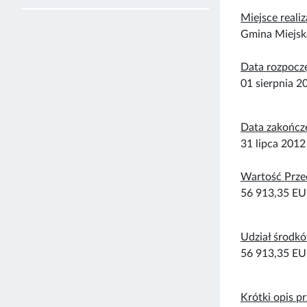
Miejsce realiz
Gmina Miejs
Data rozpoczę
01 sierpnia 20
Data zakończ
31 lipca 2012 
Wartość Przed
56 913,35 E
Udział środk
56 913,35 E
Krótki opis p