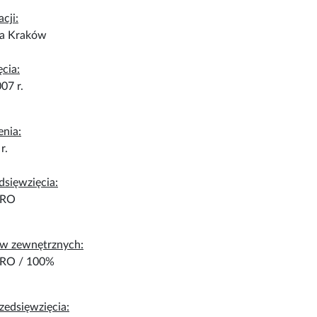
acji:
ka Kraków
cia:
07 r.
enia:
r.
sięwzięcia:
URO
ów zewnętrznych:
URO / 100%
rzedsięwzięcia: