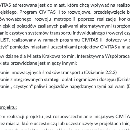
VITAS adresowana jest do miast, które chcą wpływać na realiz
iejskiego. Program CIVITAS II to rozwojowe, przedsięwzięci
równoważonego rozwoju metropolii poprzez realizację konk
iejskiej pojazdów zasilanych paliwami alternatywnymi (sprężon
anie czystych systemów transportu indywidualnego (rowery) czy 
LIST, realizowany w ramach programu CIVITAS II, dotyczy w s
ktyk" pomiędzy miastami-uczestnikami projektów CIVITAS a mia
zewidziane dla Miasta Krakowa to min. Interaktywna Współprac
etu przewidziane jest między innymi:
nie innowacyjnych środków transportu (Działanie 2.2.2)
nie zintegrowanych strategii opłat i ograniczeń dostępu (Działa
nie „ czystych" paliw i pojazdów napędzanych tymi paliwami (Dz
projektu:
 realizacji projektu jest rozpowszechnianie Inicjatywy CIVIT
ez miasta, które uczestniczą lub uczestniczyły w projektach Inic