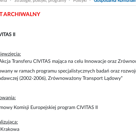
ówna
Strategie, polityki, programy
Polityki
Gospodarka Komunal
 ARCHIWALNY
ITAS II
ięwzięcia:
Akcja Transferu CIVITAS mająca na celu Innowacje oraz Zrówno
zowany w ramach programu specjalistycznych badań oraz rozwoju
Badawczej (2002-2006), Zrównoważony Transport Lądowy”
owania:
mowy Komisji Europejskiej program CIVITAS II
lizująca:
 Krakowa