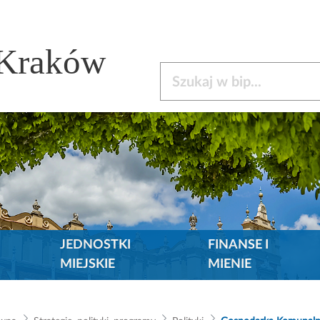
 Kraków
Szukaj w bip
JEDNOSTKI
FINANSE I
MIEJSKIE
MIENIE