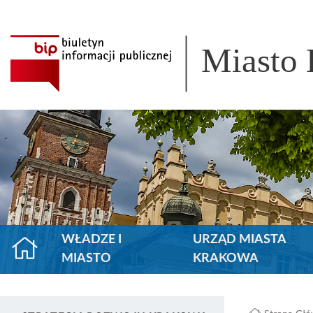
Miasto
WŁADZE I
URZĄD MIASTA
MIASTO
KRAKOWA