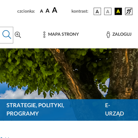
A
A
czcionka:
A
kontrast:
MAPA STRONY
ZALOGUJ
STRATEGIE, POLITYKI,
E-
PROGRAMY
URZĄD