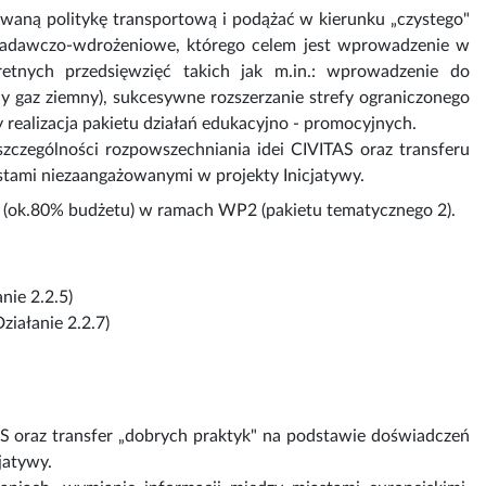
owaną politykę transportową i podążać w kierunku „czystego"
e badawczo-wdrożeniowe, którego celem jest wprowadzenie w
retnych przedsięwzięć takich jak m.in.: wprowadzenie do
y gaz ziemny), sukcesywne rozszerzanie strefy ograniczonego
realizacja pakietu działań edukacyjno - promocyjnych.
zczególności rozpowszechniania idei CIVITAS oraz transferu
stami niezaangażowanymi w projekty Inicjatywy.
a (ok.80% budżetu) w ramach WP2 (pakietu tematycznego 2).
nie 2.2.5)
iałanie 2.2.7)
AS oraz transfer „dobrych praktyk" na podstawie doświadczeń
jatywy.