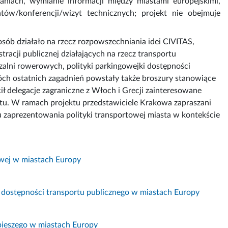
niach, wymianie informacji między miastami europejskimi,
tów/konferencji/wizyt technicznych; projekt nie obejmuje
osób działało na rzecz rozpowszechniania idei CIVITAS,
tracji publicznej działających na rzecz transportu
zalni rowerowych, polityki parkingowejki dostępności
óch ostatnich zagadnień powstały także broszury stanowiące
ł delegacje zagraniczne z Włoch i Grecji zainteresowane
rtu. W ramach projektu przedstawiciele Krakowa zapraszani
u zaprezentowania polityki transportowej miasta w kontekście
owej w miastach Europy
i dostępności transportu publicznego w miastach Europy
 pieszego w miastach Europy