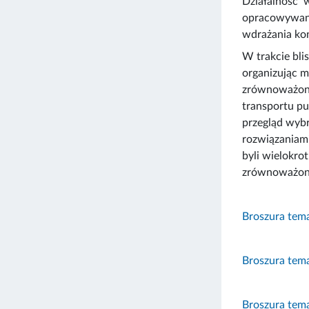
Działalność 
opracowywani
wdrażania kon
W trakcie bli
organizując m
zrównoważoneg
transportu pu
przegląd wybr
rozwiązaniami
byli wielokro
zrównoważone
Broszura tema
Broszura tema
Broszura tema