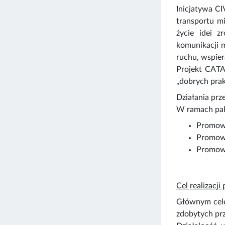
Inicjatywa CI
transportu m
życie idei z
komunikacji m
ruchu, wspier
Projekt CATA
„dobrych pra
Działania pr
W ramach paki
Promowa
Promowa
Promowa
Cel realizacji 
Głównym celem
zdobytych prz