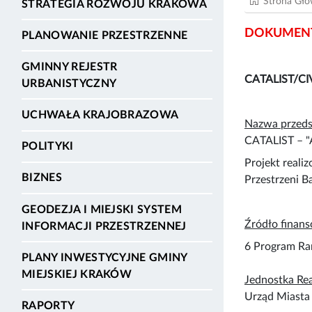
Strona Gł
STRATEGIA ROZWOJU KRAKOWA
DOKUMENT
PLANOWANIE PRZESTRZENNE
GMINNY REJESTR
CATALIST/CIV
URBANISTYCZNY
UCHWAŁA KRAJOBRAZOWA
Nazwa przeds
CATALIST – "
POLITYKI
Projekt reali
BIZNES
Przestrzeni 
GEODEZJA I MIEJSKI SYSTEM
Źródło finans
INFORMACJI PRZESTRZENNEJ
6 Program Ra
PLANY INWESTYCYJNE GMINY
MIEJSKIEJ KRAKÓW
Jednostka Rea
Urząd Miasta
RAPORTY