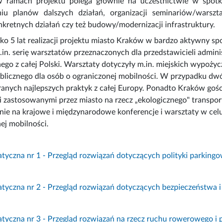
w ramach projektu polega głównie na uczestnictwie w spotka
u planów dalszych działań, organizacji seminariów/warszta
kretnych działań czy też budowy/modernizacji infrastruktury.
sko 5 lat realizacji projektu miasto Kraków w bardzo aktywny sp
.in. serię warsztatów przeznaczonych dla przedstawicieli adminis
o z całej Polski. Warsztaty dotyczyły m.in. miejskich wypożyc
blicznego dla osób o ograniczonej mobilności. W przypadku dw
anych najlepszych praktyk z całej Europy. Ponadto Kraków gości
 zastosowanymi przez miasto na rzecz „ekologicznego" transpo
tnie na krajowe i międzynarodowe konferencje i warsztaty w cel
j mobilności.
tyczna nr 1 - Przegląd rozwiązań dotyczących polityki parking
tyczna nr 2 - Przegląd rozwiązań dotyczących bezpieczeństwa 
tyczna nr 3 - Przegląd rozwiązań na rzecz ruchu rowerowego i