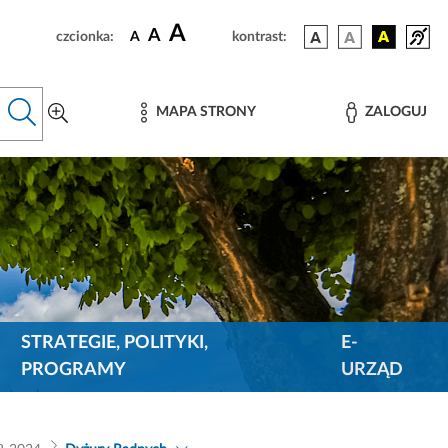
A
A
czcionka:
A
kontrast:
MAPA STRONY
ZALOGUJ
STRATEGIE, POLITYKI,
E-
PROGRAMY
URZĄD