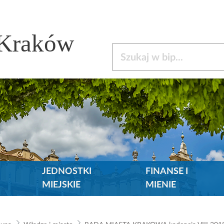
 Kraków
Szukaj w bip
JEDNOSTKI
FINANSE I
MIEJSKIE
MIENIE