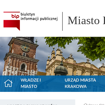
Miasto
WŁADZE I
URZĄD MIASTA
MIASTO
KRAKOWA