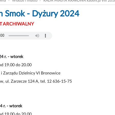
ówna
Władze i miasto
RADA MIASTA KRAKOWA kadencja VIII 201
n Smok - Dyżury 2024
 ARCHIWALNY
4 r. - wtorek
od 19.00 do 20.00
 i Zarządu Dzielnicy VI Bronowice
, ul. Zarzecze 124 A, tel. 12 636-15-75
4 r. - wtorek
od 19.00 do 20.00