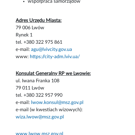
współpraca samorządów
Adres Urzędu Miasta:
79 006 Lwów
Rynek 1
tel. +380 322 975 861
e-mail:
agu@lvivcity.gov.ua
www:
https://city-adm.lviv.ua/
Konsulat Generalny RP we Lwowie:
ul. Iwana Franka 108
79 011 Lwów
tel. +380 322 957 990
e-mail:
lwow.konsul@msz.gov.pl
e-mail (w kwestiach wizowych):
wiza.lwow@msz.gov.pl
www.lwow.msz.gov.pl