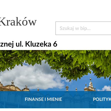
 Kraków
Szukaj w bip
nej ul. Kluzeka 6
FINANSE I MIENIE
POLITY