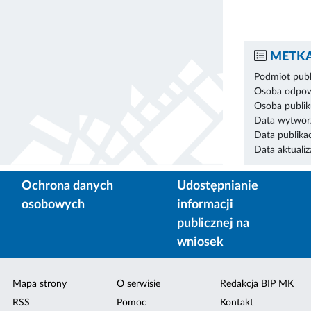
METKA
Podmiot publ
Osoba odpowi
Osoba publik
Data wytworz
Data publikac
Data aktualiza
Ochrona danych
Udostępnianie
osobowych
informacji
publicznej na
wniosek
Mapa strony
O serwisie
Redakcja BIP MK
RSS
Pomoc
Kontakt