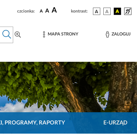
A
A
czcionka:
A
kontrast:
MAPA STRONY
ZALOGUJ
KI, PROGRAMY, RAPORTY
E-URZĄD