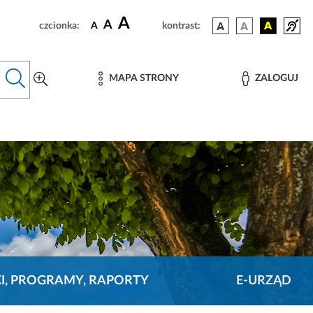
A
A
czcionka:
A
kontrast:
MAPA STRONY
ZALOGUJ
KI, PROGRAMY, RAPORTY
E-URZĄD