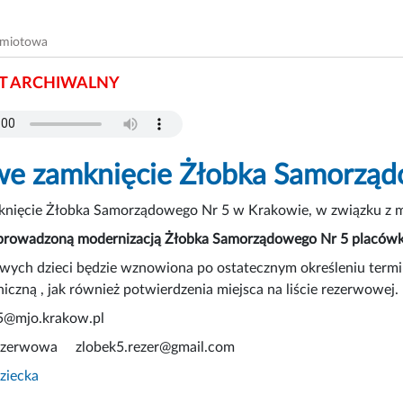
dmiotowa
 ARCHIWALNY
e zamknięcie Żłobka Samorząd
nięcie Żłobka Samorządowego Nr 5 w Krakowie, w związku z m
prowadzoną modernizacją Żłobka Samorządowego Nr 5 placówka 
wych dzieci będzie wznowiona po ostatecznym określeniu termi
niczną , jak również potwierdzenia miejsca na liście rezerwowej.
k5@mjo.krakow.pl
 Rezerwowa zlobek5.rezer@gmail.com
dziecka