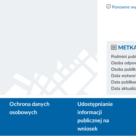
Ponowne wyk
METKA
Podmiot publ
Osoba odpowi
Osoba publik
Data wytworz
Data publikac
Data aktualiza
Ochrona danych
Udostępnianie
osobowych
informacji
publicznej na
wniosek