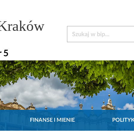
 Kraków
Szukaj w bip
 5
FINANSE I MIENIE
POLITY