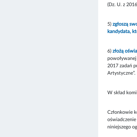
(Dz. U. z 2016
5)
zgłoszą sw
kandydata, kt
6)
złożą oświa
powoływanej p
2017 zadań pu
Artystyczne”.
W skład komis
Członkowie ko
oświadczenie 
niniejszego og