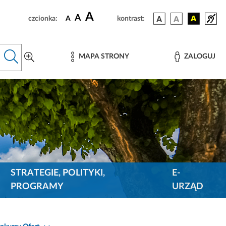
A
A
czcionka:
A
kontrast:
MAPA STRONY
ZALOGUJ
STRATEGIE, POLITYKI,
E-
PROGRAMY
URZĄD