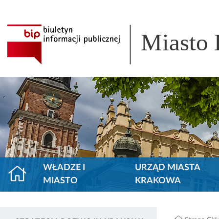
Miasto
WŁADZE I
URZĄD MIASTA
MIASTO
KRAKOWA