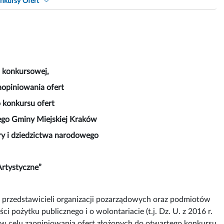
nkursy Ofert
 konkursowej,
aopiniowania ofert
 konkursu ofert
nego Gminy Miejskiej Kraków
ury i dziedzictwa narodowego
Artystyczne”
przedstawicieli organizacji pozarządowych oraz podmiotów
i pożytku publicznego i o wolontariacie (t.j. Dz. U. z 2016 r.
 w celu zaopiniowania ofert złożonych do otwartego konkursu