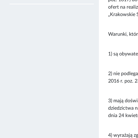
ofert na real
„Krakowskie S
Warunki, któr
1) są obywate
2) nie podleg
2016 r. poz. 2
3) mają doświ
dziedzictwa n
dnia 24 kwiet
4) wyrażają z