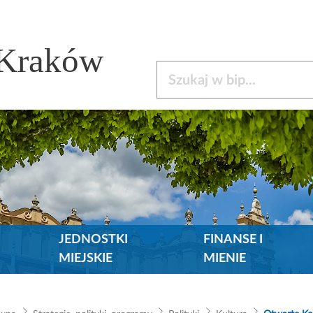
 Kraków
Szukaj w bip
JEDNOSTKI
FINANSE I
MIEJSKIE
MIENIE