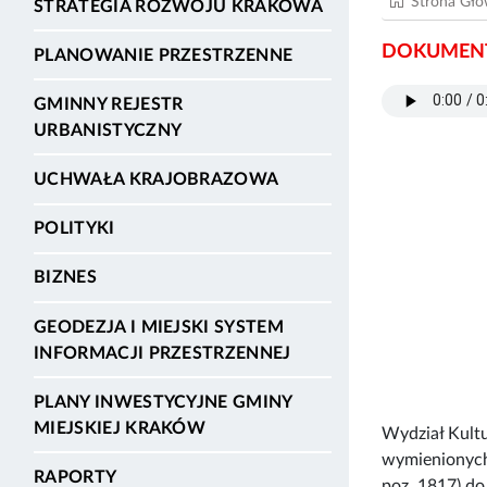
Strona Gł
STRATEGIA ROZWOJU KRAKOWA
DOKUMENT
PLANOWANIE PRZESTRZENNE
GMINNY REJESTR
URBANISTYCZNY
UCHWAŁA KRAJOBRAZOWA
POLITYKI
BIZNES
GEODEZJA I MIEJSKI SYSTEM
INFORMACJI PRZESTRZENNEJ
PLANY INWESTYCYJNE GMINY
MIEJSKIEJ KRAKÓW
Wydział Kult
wymienionych w
RAPORTY
poz. 1817) do