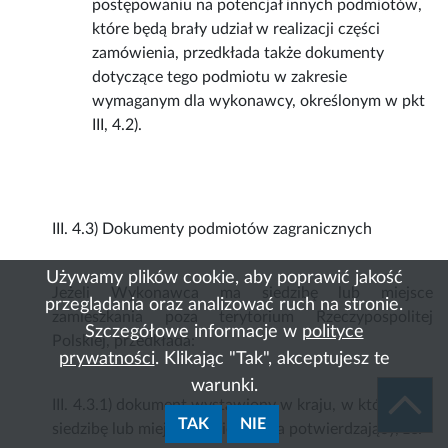
postępowaniu na potencjał innych podmiotów,
które będą brały udział w realizacji części
zamówienia, przedkłada także dokumenty
dotyczące tego podmiotu w zakresie
wymaganym dla wykonawcy, określonym w pkt
III, 4.2).
III. 4.3) Dokumenty podmiotów zagranicznych
Używamy plików cookie, aby poprawić jakość
Jeżeli Wykonawca ma siedzibę lub miejsce
przeglądania oraz analizować ruch na stronie.
zamieszkania poza terytorium Rzeczypospolitej
Szczegółowe informacje w
polityce
Polskiej, przedkłada:
prywatności
. Klikając "Tak", akceptujesz te
warunki.
III. 4.3.1) dokument wystawiony w kraju, w którym ma
TAK
NIE
siedzibę lub miejsce zamieszkania potwierdzający, że: