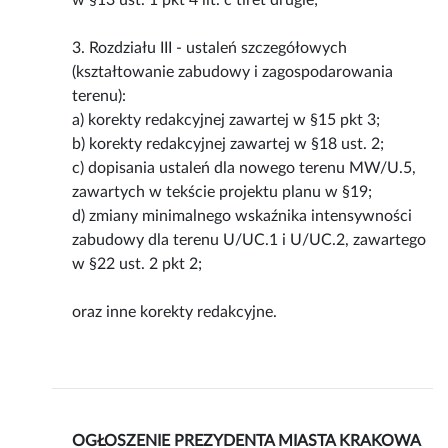
w §13 ust. 1 pkt 4 lit. c tiret drugie;
3. Rozdziału III - ustaleń szczegółowych
(kształtowanie zabudowy i zagospodarowania
terenu):
a) korekty redakcyjnej zawartej w §15 pkt 3;
b) korekty redakcyjnej zawartej w §18 ust. 2;
c) dopisania ustaleń dla nowego terenu MW/U.5,
zawartych w tekście projektu planu w §19;
d) zmiany minimalnego wskaźnika intensywności
zabudowy dla terenu U/UC.1 i U/UC.2, zawartego
w §22 ust. 2 pkt 2;
oraz inne korekty redakcyjne.
OGŁOSZENIE PREZYDENTA MIASTA KRAKOWA