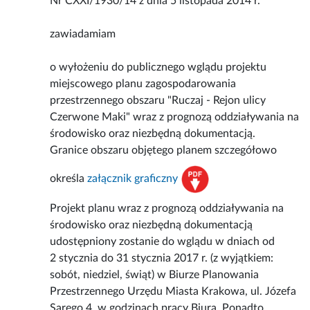
Nr CXXI/1930/14 z dnia 5 listopada 2014 r.
zawiadamiam
o wyłożeniu do publicznego wglądu projektu
miejscowego planu zagospodarowania
przestrzennego obszaru "Ruczaj - Rejon ulicy
Czerwone Maki" wraz z prognozą oddziaływania na
środowisko oraz niezbędną dokumentacją.
Granice obszaru objętego planem szczegółowo
określa
załącznik graficzny
Projekt planu wraz z prognozą oddziaływania na
środowisko oraz niezbędną dokumentacją
udostępniony zostanie do wglądu w dniach od
2 stycznia do 31 stycznia 2017 r. (z wyjątkiem:
sobót, niedziel, świąt) w Biurze Planowania
Przestrzennego Urzędu Miasta Krakowa, ul. Józefa
Sarego 4, w godzinach pracy Biura. Ponadto