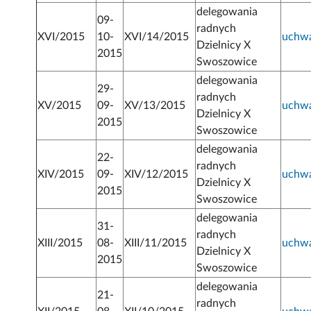
delegowania
09-
radnych
XVI/2015
10-
XVI/14/2015
uchw
Dzielnicy X
2015
Swoszowice
delegowania
29-
radnych
XV/2015
09-
XV/13/2015
uchw
Dzielnicy X
2015
Swoszowice
delegowania
22-
radnych
XIV/2015
09-
XIV/12/2015
uchw
Dzielnicy X
2015
Swoszowice
delegowania
31-
radnych
XIII/2015
08-
XIII/11/2015
uchw
Dzielnicy X
2015
Swoszowice
delegowania
21-
radnych