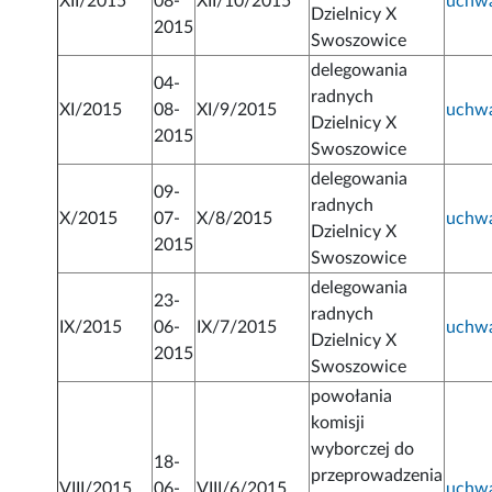
XII/2015
08-
XII/10/2015
uchw
Dzielnicy X
2015
Swoszowice
delegowania
04-
radnych
XI/2015
08-
XI/9/2015
uchw
Dzielnicy X
2015
Swoszowice
delegowania
09-
radnych
X/2015
07-
X/8/2015
uchw
Dzielnicy X
2015
Swoszowice
delegowania
23-
radnych
IX/2015
06-
IX/7/2015
uchw
Dzielnicy X
2015
Swoszowice
powołania
komisji
wyborczej do
18-
przeprowadzenia
VIII/2015
06-
VIII/6/2015
uchw