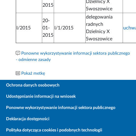
Dzielnicy X
2015
Swoszowice
delegowania
20-
radnych
I/2015
01-
I/1/2015
uchw
Dzielnicy X
2015
Swoszowice
Ponowne wykorzystywanie informacji sektora publicznego
- odmienne zasady
Pokaż metkę
Ochrona danych osobowych
Udostępnianie informacji na wniosek
Ponowne wykorzystywanie informacji sektora publicznego
Deklaracja dostępności
Polityka dotycząca cookies i podobnych technologii