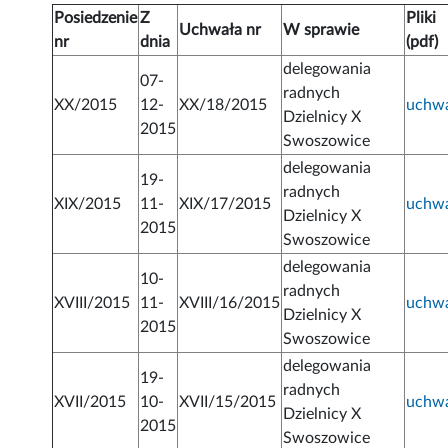
Posiedzenie
Z
Pliki
Uchwała nr
W sprawie
nr
dnia
(pdf)
delegowania
07-
radnych
XX/2015
12-
XX/18/2015
uchw
Dzielnicy X
2015
Swoszowice
delegowania
19-
radnych
XIX/2015
11-
XIX/17/2015
uchw
Dzielnicy X
2015
Swoszowice
delegowania
10-
radnych
XVIII/2015
11-
XVIII/16/2015
uchw
Dzielnicy X
2015
Swoszowice
delegowania
19-
radnych
XVII/2015
10-
XVII/15/2015
uchw
Dzielnicy X
2015
Swoszowice