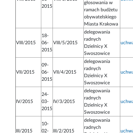
głosowania w
2015
ramach budżetu
obywatelskiego
Miasta Krakowa
delegowania
18-
radnych
VIII/2015
06-
VIII/5/2015
uchw
Dzielnicy X
2015
Swoszowice
delegowania
09-
radnych
VII/2015
06-
VII/4/2015
uchw
Dzielnicy X
2015
Swoszowice
delegowania
24-
radnych
IV/2015
03-
IV/3/2015
uchw
Dzielnicy X
2015
Swoszowice
delegowania
10-
radnych
III/2015
02-
III/2/2015
uchw