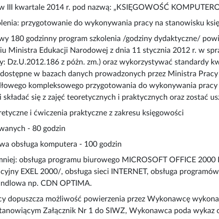
j w III kwartale 2014 r. pod nazwą: „KSIĘGOWOŚĆ KOMPUTER
olenia: przygotowanie do wykonywania pracy na stanowisku ksi
wy 180 godzinny program szkolenia /godziny dydaktyczne/ pow
u Ministra Edukacji Narodowej z dnia 11 stycznia 2012 r. w s
ity: Dz.U.2012.186 z póżn. zm.) oraz wykorzystywać standardy 
ostępne w bazach danych prowadzonych przez Ministra Pracy i 
dłowego kompleksowego przygotowania do wykonywania pracy na
i składać się z zajęć teoretycznych i praktycznych oraz zostać
retyczne i ćwiczenia praktyczne z zakresu księgowości
wanych - 80 godzin
a obsługa komputera - 100 godzin
mniej: obsługa programu biurowego MICROSOFT OFFICE 2000 P
lacyjny EXEL 2000/, obsługa sieci INTERNET, obsługa program
handlowa np. CDN OPTIMA.
cy dopuszcza możliwość powierzenia przez Wykonawcę wykona
tanowiącym Załącznik Nr 1 do SIWZ, Wykonawca poda wykaz cz