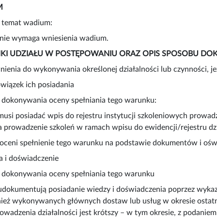
M
a temat wadium:
nie wymaga wniesienia wadium.
RUNKI UDZIAŁU W POSTĘPOWANIU ORAZ OPIS SPOSOBU 
awnienia do wykonywania określonej działalności lub czynności, je
wiązek ich posiadania
 dokonywania oceny spełniania tego warunku:
si posiadać wpis do rejestru instytucji szkoleniowych prowa
 prowadzenie szkoleń w ramach wpisu do ewidencji/rejestru dzi
oceni spełnienie tego warunku na podstawie dokumentów i oświ
za i doświadczenie
 dokonywania oceny spełniania tego warunku
okumentują posiadanie wiedzy i doświadczenia poprzez wyka
ież wykonywanych głównych dostaw lub usług w okresie ostatnic
prowadzenia działalności jest krótszy – w tym okresie, z podani