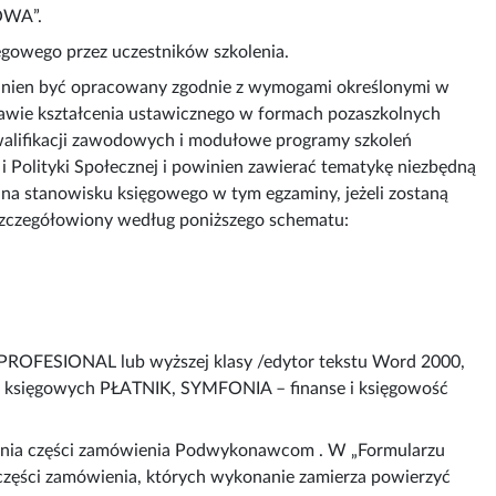
OWA”.
ęgowego przez uczestników szkolenia.
inien być opracowany zgodnie z wymogami określonymi w
prawie kształcenia ustawicznego w formach pozaszkolnych
kwalifikacji zawodowych i modułowe programy szkoleń
Polityki Społecznej i powinien zawierać tematykę niezbędną
 stanowisku księgowego w tym egzaminy, jeżeli zostaną
 uszczegółowiony według poniższego schematu:
ROFESIONAL lub wyższej klasy /edytor tekstu Word 2000,
ów księgowych PŁATNIK, SYMFONIA – finanse i księgowość
nia części zamówienia Podwykonawcom . W „Formularzu
ęści zamówienia, których wykonanie zamierza powierzyć