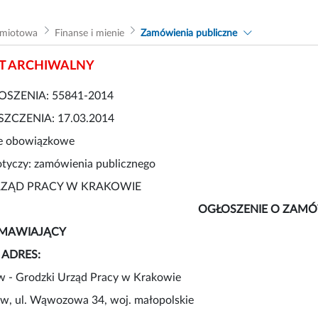
dmiotowa
Finanse i mienie
Zamówienia publiczne
 ARCHIWALNY
SZENIA: 55841-2014
ZCZENIA: 17.03.2014
e obowiązkowe
otyczy: zamówienia publicznego
RZĄD PRACY W KRAKOWIE
OGŁOSZENIE O ZAMÓ
ZAMAWIAJĄCY
I ADRES:
 - Grodzki Urząd Pracy w Krakowie
w, ul. Wąwozowa 34, woj. małopolskie