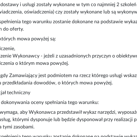
 dostawy i usługi zostały wykonane w tym co najmniej 2 szkol
iadczenia, oświadczenia) czy zostały wykonane lub są wykonyw
spełnienia tego warunku zostanie dokonane na podstawie wyka
 do oferty.
tórych mowa powyżej są:
czenie,
zenie Wykonawcy - jeżeli z uzasadnionych przyczyn o obiektyw
czenia o którym mowa powyżej.
gdy Zamawiający jest podmiotem na rzecz którego usługi wska
 przedkładania dowodów, o których mowa powyżej.
ncjał techniczny
 dokonywania oceny spełniania tego warunku:
wymaga, aby Wykonawca przedstawił wykaz narzędzi, wyposażen
ug, którymi dysponuje lub będzie dysponował przy realizacji 
 tymi zasobami.
spełnienia tego warunku zostanie dokonane na podstawie wyka