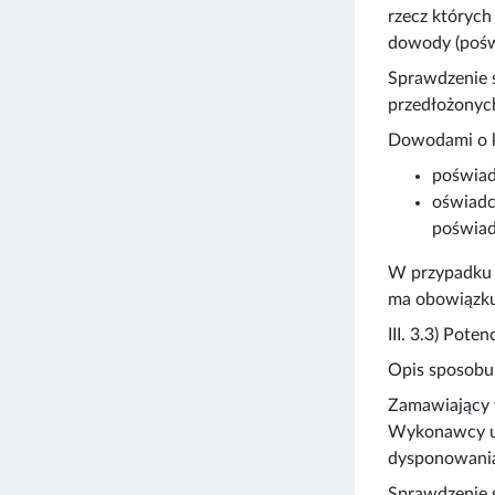
rzecz których
dowody (pośw
Sprawdzenie 
przedłożonych
Dowodami o k
poświad
oświadc
poświad
W przypadku 
ma obowiązku
III. 3.3) Pote
Opis sposobu
Zamawiający 
Wykonawcy usł
dysponowania
Sprawdzenie 