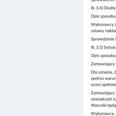
III. 3.4) Oso
Opis sposobu
Wykonawcy zł
ustawy nakład
Sprawdzenie 
III. 3.5) Sytu
Opis sposobu
Zamawiający 
Dla uznania,
spełnia warun
oceni spełni
Zamawiający 
oświadczeń lu
Warunki będą 
Wykonawca, zg