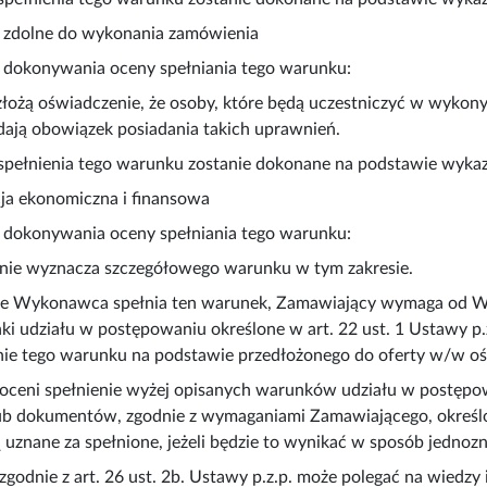
by zdolne do wykonania zamówienia
 dokonywania oceny spełniania tego warunku:
ożą oświadczenie, że osoby, które będą uczestniczyć w wykony
ają obowiązek posiadania takich uprawnień.
spełnienia tego warunku zostanie dokonane na podstawie wyka
acja ekonomiczna i finansowa
 dokonywania oceny spełniania tego warunku:
nie wyznacza szczegółowego warunku w tym zakresie.
 że Wykonawca spełnia ten warunek, Zamawiający wymaga od Wyk
ki udziału w postępowaniu określone w art. 22 ust. 1 Ustawy p
enie tego warunku na podstawie przedłożonego do oferty w/w oś
oceni spełnienie wyżej opisanych warunków udziału w postępo
b dokumentów, zgodnie z wymaganiami Zamawiającego, określonym
uznane za spełnione, jeżeli będzie to wynikać w sposób jedno
odnie z art. 26 ust. 2b. Ustawy p.z.p. może polegać na wiedzy