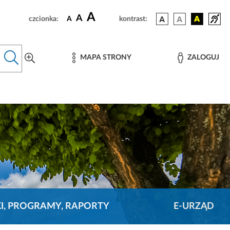
A
A
czcionka:
A
kontrast:
MAPA STRONY
ZALOGUJ
KI, PROGRAMY, RAPORTY
E-URZĄD