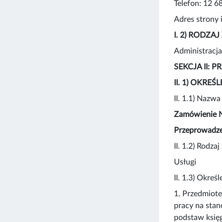
Telefon: 12 6
Adres strony
I. 2) RODZ
Administracj
SEKCJA II:
II. 1) OKR
II. 1.1) Nazw
Zamówienie N
Przeprowadz
II. 1.2) Rodza
Usługi
II. 1.3) Okre
1. Przedmiot
pracy na stan
podstaw księg