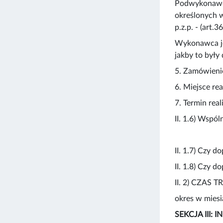
Podwykonawco
określonych w
p.z.p. - (art.3
Wykonawca je
jakby to były
5. Zamówienie
6. Miejsce re
7. Termin real
II. 1.6) Wspó
II. 1.7) Czy d
II. 1.8) Czy d
II. 2) CZA
okres w miesi
SEKCJA III