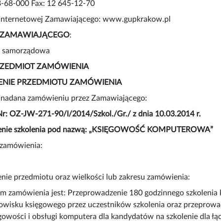
8-68-000 Fax: 12 645-12-70
 internetowej Zamawiającego: www.gupkrakow.pl
AJ ZAMAWIAJĄCEGO
:
a samorządowa
 PRZEDMIOT ZAMÓWIENIA
EŚLENIE PRZEDMIOTU ZAMÓWIENIA
a nadana zamówieniu przez Zamawiającego:
r: OZ-JW-271-90/I/2014/Szkol./Gr./ z dnia 10.03.2014 r.
enie szkolenia pod nazwą: „KSIĘGOWOŚĆ KOMPUTEROWA”
j zamówienia:
ślenie przedmiotu oraz wielkości lub zakresu zamówienia:
em zamówienia jest: Przeprowadzenie 180 godzinnego szkoleni
owisku księgowego przez uczestników szkolenia oraz przeprowa
owości i obsługi komputera dla kandydatów na szkolenie dla łąc