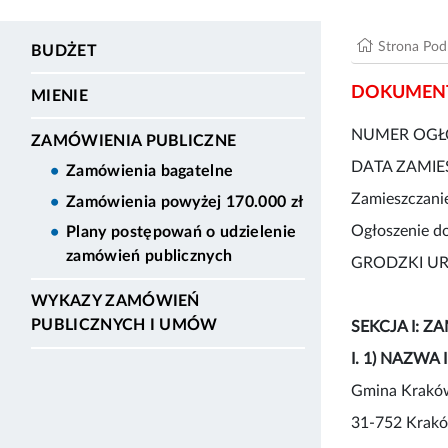
Strona Po
BUDŻET
DOKUMENT
MIENIE
NUMER OGŁO
ZAMÓWIENIA PUBLICZNE
DATA ZAMIES
Zamówienia bagatelne
Zamieszczani
Zamówienia powyżej 170.000 zł
Ogłoszenie d
Plany postępowań o udzielenie
zamówień publicznych
GRODZKI U
WYKAZY ZAMÓWIEŃ
PUBLICZNYCH I UMÓW
SEKCJA I: 
I. 1) NAZWA 
Gmina Kraków
31-752 Krakó