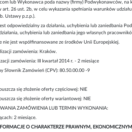
m lub Wykonawca poda nazwy (firmy) Podwykonawców, na kt
 art. 26 ust. 2b, w celu wykazania spełniania warunków udział
6b. Ustawy p.z.p.).
st odpowiedzialny za działania, uchybienia lub zaniedbania 
 działania, uchybienia lub zaniedbania jego własnych pracownik
 nie jest współfinansowane ze środków Unii Europejskiej.
alizacji zamówienia: Kraków.
izacji zamówienia: III kwartał 2014 r. - 2 miesiące
lny Słownik Zamówień (CPV): 80.50.00.00 -9
opuszcza się złożenie oferty częściowej: NIE
opuszcza się złożenie oferty wariantowej: NIE
S TRWANIA ZAMÓWIENIA LUB TERMIN WYKONANIA:
ącach: 2 miesiące.
: INFORMACJE O CHARAKTERZE PRAWNYM, EKONOMICZNY