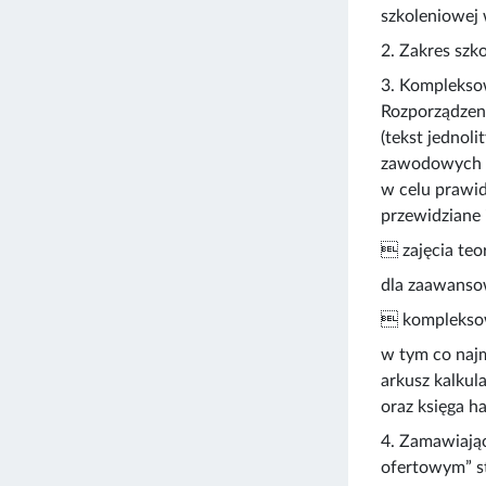
szkoleniowe
2. Zakres szk
3. Komplekso
Rozporządzeni
(tekst jednol
zawodowych d
w celu prawi
przewidziane 
 zajęcia teo
dla zaawanso
 kompleksow
w tym co naj
arkusz kalku
oraz księga 
4. Zamawiają
ofertowym” s