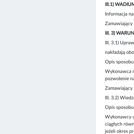
III.1) WADIU
Informacja n
Zamawiający 
III. 3) WA
III. 3.1) Upr
nakładają obo
Opis sposobu
Wykonawca mu
pozwolenie na
Zamawiający 
III. 3.2) Wied
Opis sposobu
Wykonawcy ud
ciągłych równ
jeżeli okres 