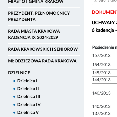
Strona Gł
MIASTO I GMINA KRAKÓW
DOKUMENT
PREZYDENT, PEŁNOMOCNICY
PREZYDENTA
UCHWAŁY Z
6 kadencja 
RADA MIASTA KRAKOWA
KADENCJA IX 2024-2029
Posiedzenie n
RADA KRAKOWSKICH SENIORÓW
157/2013
MŁODZIEŻOWA RADA KRAKOWA
154/2013
149/2013
DZIELNICE
144/2013
Dzielnica I
Dzielnica II
140/2013
Dzielnica III
Dzielnica IV
140/2013
Dzielnica V
137/2013