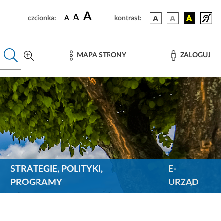
A
A
czcionka:
A
kontrast:
MAPA STRONY
ZALOGUJ
STRATEGIE, POLITYKI,
E-
PROGRAMY
URZĄD