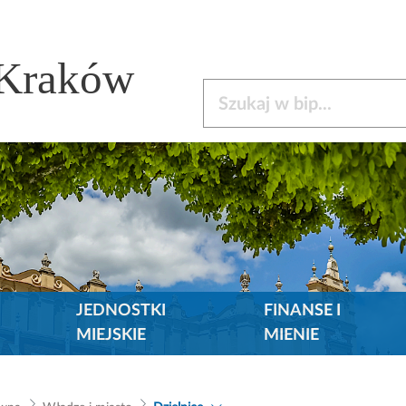
 Kraków
Szukaj w bip
JEDNOSTKI
FINANSE I
MIEJSKIE
MIENIE