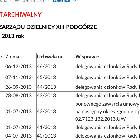
ówna
Władze i miasto
Dzielnice
 ARCHIWALNY
ARZĄDU DZIELNICY XIII PODGÓRZE
- 2013 rok
r
Z dnia
Uchwała nr
W sprawie
06-12-2013
46/2013
delegowania członków Rady D
07-11-2013
45/2013
delegowania członków Rady D
26-09-2013
44/2013
delegowania członków Rady D
28-08-2013
43/2013
delegowania członków Rady D
ponownego zawarcia umowy 
31-07-2013
42/2013
na następny okres zgodnie z
02.7123.132.2013.UW
31-07-2013
41/2013
delegowania członków Rady D
04-07-2013
40/2013
delegowania członków Rady D