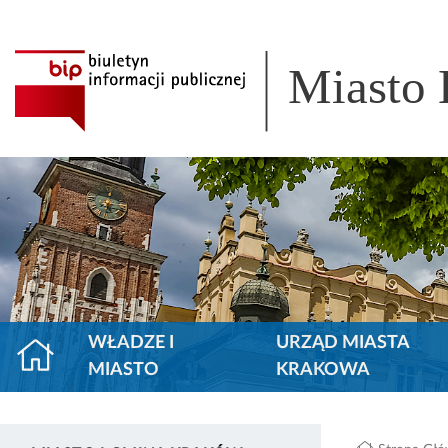
Miasto
WŁADZE I
URZĄD MIASTA
MIASTO
KRAKOWA