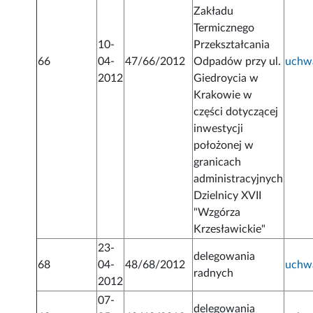
Zakładu
Termicznego
10-
Przekształcania
66
04-
47/66/2012
Odpadów przy ul.
uchw
2012
Giedroycia w
Krakowie w
części dotyczącej
inwestycji
położonej w
granicach
administracyjnych
Dzielnicy XVII
"Wzgórza
Krzesławickie"
23-
delegowania
68
04-
48/68/2012
uchw
radnych
2012
07-
delegowania