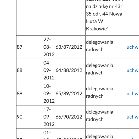
na działkę nr 431 i
35 odr. 44 Nowa
Huta W
Krakowie”
27-
delegowania
87
08-
63/87/2012
uchw
radnych
2012
04-
delegowania
88
09-
64/88/2012
uchw
radnych
2012
10-
delegowania
89
09-
65/89/2012
uchw
radnych
2012
17-
delegowania
90
09-
66/90/2012
uchw
radnych
2012
01-
delegowania