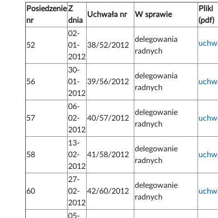
Posiedzenie
Z
Pliki
Uchwała nr
W sprawie
nr
dnia
(pdf)
02-
delegowania
uchw
52
01-
38/52/2012
radnych
2012
30-
delegowania
56
01-
39/56/2012
uchw
radnych
2012
06-
delegowanie
57
02-
40/57/2012
uchw
radnych
2012
13-
delegowanie
58
02-
41/58/2012
uchw
radnych
2012
27-
delegowanie
60
02-
42/60/2012
uchw
radnych
2012
05-