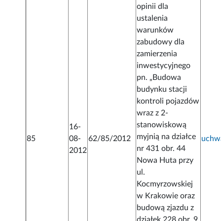
opinii dla
ustalenia
warunków
zabudowy dla
zamierzenia
inwestycyjnego
pn. „Budowa
budynku stacji
kontroli pojazdów
wraz z 2-
stanowiskową
16-
myjnią na działce
85
08-
62/85/2012
uchw
nr 431 obr. 44
2012
Nowa Huta przy
ul.
Kocmyrzowskiej
w Krakowie oraz
budową zjazdu z
działek 228 obr. 9