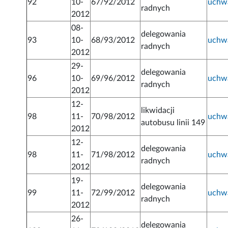
92
10-
67/92/2012
uchw
radnych
2012
08-
delegowania
93
10-
68/93/2012
uchw
radnych
2012
29-
delegowania
96
10-
69/96/2012
uchw
radnych
2012
12-
likwidacji
98
11-
70/98/2012
uchw
autobusu linii 149
2012
12-
delegowania
98
11-
71/98/2012
uchw
radnych
2012
19-
delegowania
99
11-
72/99/2012
uchw
radnych
2012
26-
delegowania