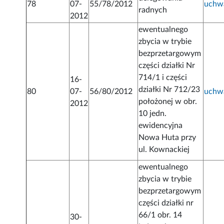
78
07-
55/78/2012
uchw
radnych
2012
ewentualnego
zbycia w trybie
bezprzetargowym
części działki Nr
714/1 i części
16-
działki Nr 712/23
80
07-
56/80/2012
uchw
położonej w obr.
2012
10 jedn.
ewidencyjna
Nowa Huta przy
ul. Kownackiej
ewentualnego
zbycia w trybie
bezprzetargowym
części działki nr
66/1 obr. 14
30-