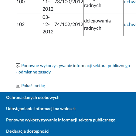
100
11-
73/100/2012
uchw
radnych
2012
03-
delegowania
102
12-
74/102/2012
uchw
radnych
2012
Ponowne wykorzystywanie informacji sektora publicznego
- odmienne zasady
Pokaż metkę
Ochrona danych osobowych
Udostępnianie informacji na wniosek
Ponowne wykorzystywanie informacji sektora publicznego
Deklaracja dostępności