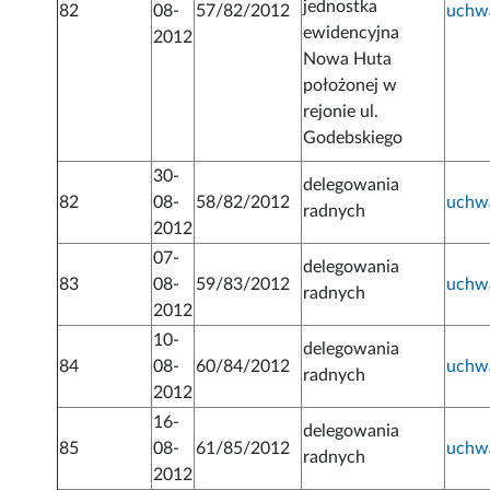
jednostka
82
08-
57/82/2012
uchw
ewidencyjna
2012
Nowa Huta
położonej w
rejonie ul.
Godebskiego
30-
delegowania
82
08-
58/82/2012
uchw
radnych
2012
07-
delegowania
83
08-
59/83/2012
uchw
radnych
2012
10-
delegowania
84
08-
60/84/2012
uchw
radnych
2012
16-
delegowania
85
08-
61/85/2012
uchw
radnych
2012