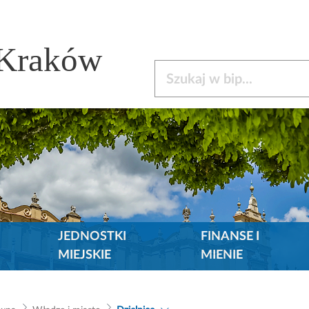
 Kraków
Szukaj w bip
JEDNOSTKI
FINANSE I
MIEJSKIE
MIENIE