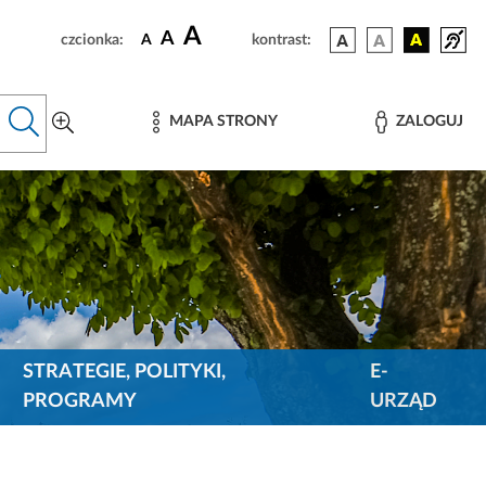
A
A
czcionka:
A
kontrast:
MAPA STRONY
ZALOGUJ
STRATEGIE, POLITYKI,
E-
PROGRAMY
URZĄD