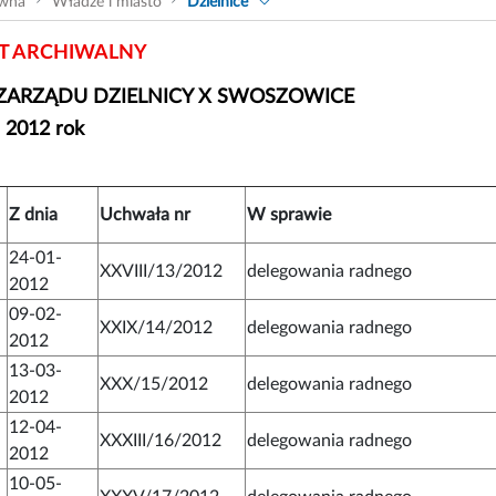
ówna
Władze i miasto
Dzielnice
 ARCHIWALNY
ZARZĄDU DZIELNICY X SWOSZOWICE
- 2012 rok
Z dnia
Uchwała nr
W sprawie
24-01-
XXVIII/13/2012
delegowania radnego
2012
09-02-
XXIX/14/2012
delegowania radnego
2012
13-03-
XXX/15/2012
delegowania radnego
2012
12-04-
XXXIII/16/2012
delegowania radnego
2012
10-05-