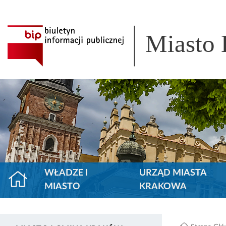
Miasto
WŁADZE I
URZĄD MIASTA
MIASTO
KRAKOWA