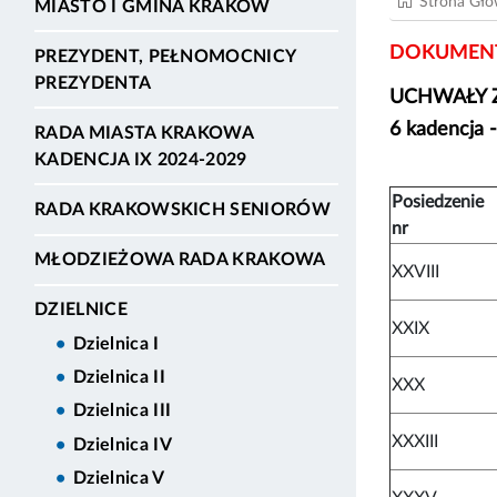
Strona Gł
MIASTO I GMINA KRAKÓW
DOKUMENT
PREZYDENT, PEŁNOMOCNICY
PREZYDENTA
UCHWAŁY 
6 kadencja 
RADA MIASTA KRAKOWA
KADENCJA IX 2024-2029
Posiedzenie
RADA KRAKOWSKICH SENIORÓW
nr
MŁODZIEŻOWA RADA KRAKOWA
XXVIII
DZIELNICE
XXIX
Dzielnica I
Dzielnica II
XXX
Dzielnica III
XXXIII
Dzielnica IV
Dzielnica V