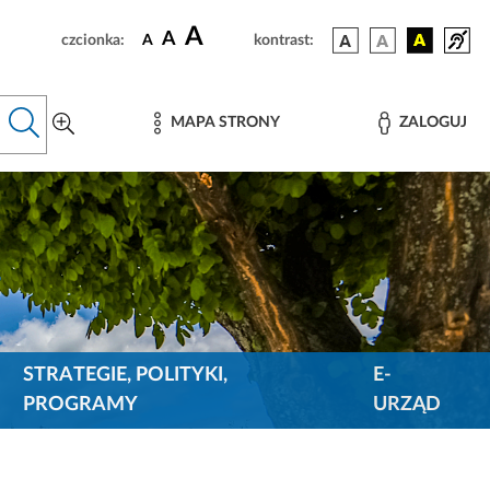
A
A
czcionka:
A
kontrast:
MAPA STRONY
ZALOGUJ
STRATEGIE, POLITYKI,
E-
PROGRAMY
URZĄD