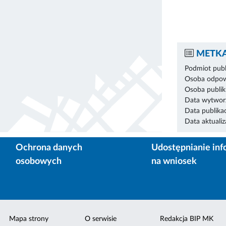
METKA
Podmiot publ
Osoba odpowi
Osoba publik
Data wytworz
Data publikac
Data aktualiza
Ochrona danych
Udostępnianie inf
osobowych
na wniosek
Mapa strony
O serwisie
Redakcja BIP MK