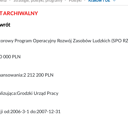
ówna
Strategie, polityki, programy
Polityki
Kraków i UE
 ARCHIWALNY
wrót
torowy Program Operacyjny Rozwój Zasobów Ludzkich (SPO RZ
0 000 PLN
nansowania:2 212 200 PLN
lizująca:Grodzki Urząd Pracy
cji od:2006-3-1 do:2007-12-31