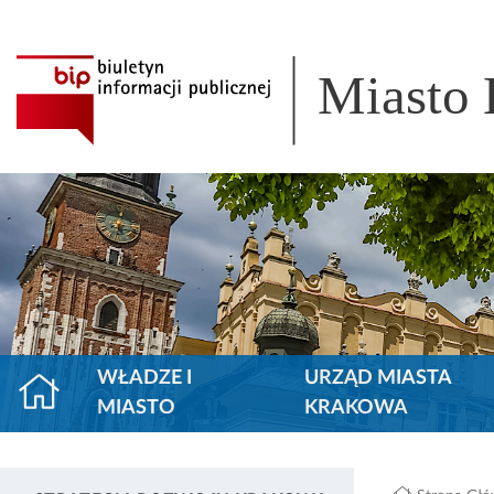
Miasto
WŁADZE I
URZĄD MIASTA
MIASTO
KRAKOWA