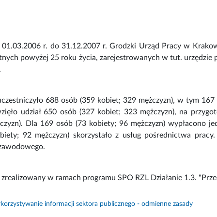
 01.03.2006 r. do 31.12.2007 r. Grodzki Urząd Pracy w Krakow
nych powyżej 25 roku życia, zarejestrowanych w tut. urzędzie p
.
uczestniczyło 688 osób (359 kobiet; 329 mężczyzn), w tym 167
wzięło udział 650 osób (327 kobiet; 323 mężczyzn), na przy
żczyzn). Dla 169 osób (73 kobiety; 96 mężczyzn) wypłacono jed
biety; 92 mężczyzn) skorzystało z usług pośrednictwa pracy.
 zawodowego.
ł zrealizowany w ramach programu SPO RZL Działanie 1.3. "Przec
orzystywanie informacji sektora publicznego - odmienne zasady