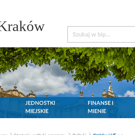
 Kraków
Szukaj w bip
JEDNOSTKI
FINANSE I
MIEJSKIE
MIENIE