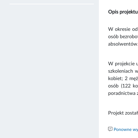
Opis projektu
W okresie od
osób bezrobot
absolwentów
W projekcie 
szkoleniach 
kobiet; 2 mę
osób (122 ko
poradnictwa
Projekt zosta
Ponowne wyk