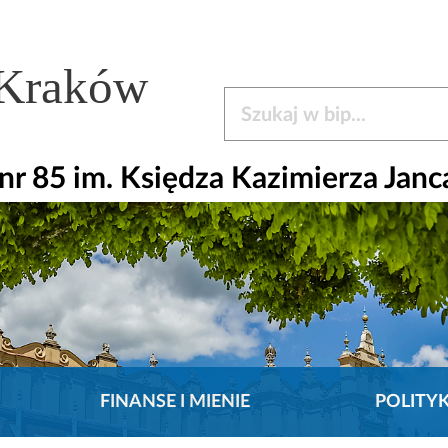
 Kraków
Szukaj w bip
r 85 im. Księdza Kazimierza Janc
FINANSE I MIENIE
POLITY