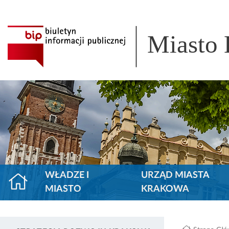
Miasto
WŁADZE I
URZĄD MIASTA
MIASTO
KRAKOWA