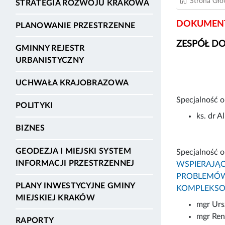
Strona Gł
STRATEGIA ROZWOJU KRAKOWA
DOKUMENT
PLANOWANIE PRZESTRZENNE
ZESPÓŁ D
GMINNY REJESTR
URBANISTYCZNY
UCHWAŁA KRAJOBRAZOWA
Specjalność 
POLITYKI
ks. dr A
BIZNES
GEODEZJA I MIEJSKI SYSTEM
Specjalność 
INFORMACJI PRZESTRZENNEJ
WSPIERAJĄ
PROBLEMÓW
PLANY INWESTYCYJNE GMINY
KOMPLEKSOW
MIEJSKIEJ KRAKÓW
mgr Urs
mgr Ren
RAPORTY