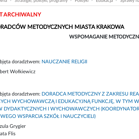
ówna
Strategie, polityki, programy
Polityki
Edukacja
Sprawy na
 ARCHIWALNY
ORADCÓW METODYCZNYCH MIASTA KRAKOWA
WSPOMAGANIE METODYCZNE
objęta doradztwem:
NAUCZANIE RELIGII
lbert Wołkiewicz
objęta doradztwem:
DORADCA METODYCZNY Z ZAKRESU REA
CYCH WYCHOWAWCZĄ I EDUKACYJNĄ FUNKCJĘ, W TYM WS
 DYDAKTYCZNYCH I WYCHOWAWCZYCH (KOORDYNATOR
EGO WSPARCIA SZKÓŁ I NAUCZYCIELI)
zula Grygier
ata Flis