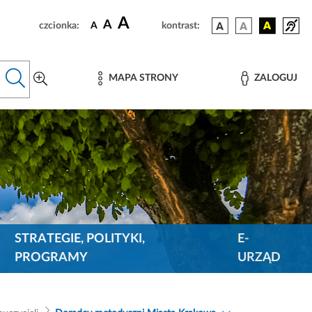
A
A
czcionka:
A
kontrast:
MAPA STRONY
ZALOGUJ
STRATEGIE, POLITYKI,
E-
PROGRAMY
URZĄD