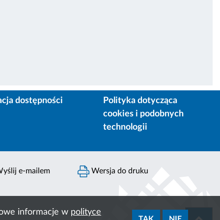
acja dostępności
Polityka dotycząca
cookies i podobnych
technologii
yślij e-mailem
Wersja do druku
ółowe informacje w
polityce
TAK
NIE