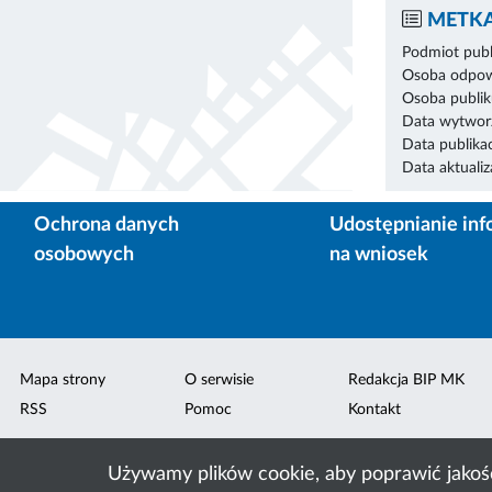
METKA
Podmiot publ
Osoba odpowi
Osoba publik
Data wytworz
Data publikac
Data aktualiza
Ochrona danych
Udostępnianie inf
osobowych
na wniosek
Mapa strony
O serwisie
Redakcja BIP MK
RSS
Pomoc
Kontakt
Używamy plików cookie, aby poprawić jakoś