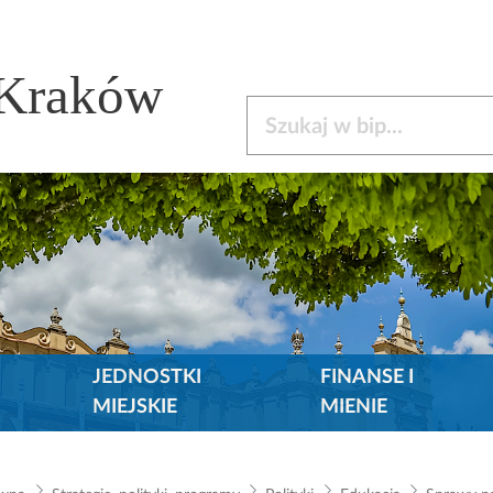
 Kraków
Szukaj w bip
JEDNOSTKI
FINANSE I
MIEJSKIE
MIENIE