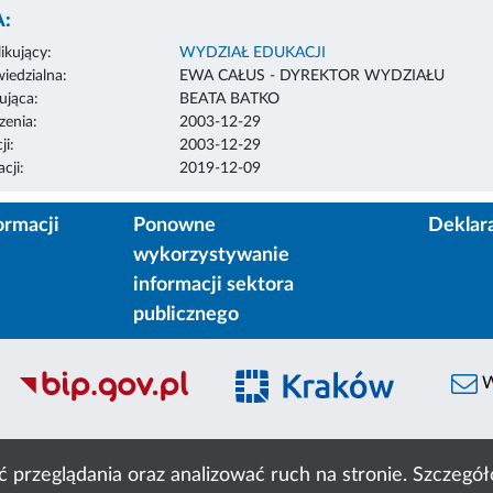
:
ikujący:
WYDZIAŁ EDUKACJI
edzialna:
EWA CAŁUS - DYREKTOR WYDZIAŁU
ująca:
BEATA BATKO
enia:
2003-12-29
ji:
2003-12-29
cji:
2019-12-09
ormacji
Ponowne
Deklar
wykorzystywanie
informacji sektora
publicznego
W
ć przeglądania oraz analizować ruch na stronie. Szczeg