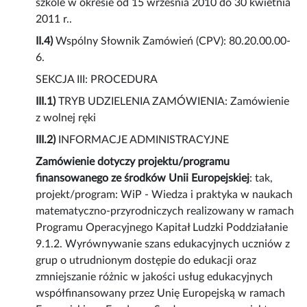
szkole w okresie od 15 września 2010 do 30 kwietnia
2011 r..
II.4)
Wspólny Słownik Zamówień (CPV): 80.20.00.00-
6.
SEKCJA III: PROCEDURA
III.1)
TRYB UDZIELENIA ZAMÓWIENIA: Zamówienie
z wolnej ręki
III.2)
INFORMACJE ADMINISTRACYJNE
Zamówienie dotyczy projektu/programu
finansowanego ze środków Unii Europejskiej
: tak,
projekt/program: WiP - Wiedza i praktyka w naukach
matematyczno-przyrodniczych realizowany w ramach
Programu Operacyjnego Kapitał Ludzki Poddziałanie
9.1.2. Wyrównywanie szans edukacyjnych uczniów z
grup o utrudnionym dostępie do edukacji oraz
zmniejszanie różnic w jakości usług edukacyjnych
współfinansowany przez Unię Europejską w ramach