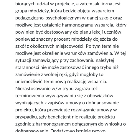
biorących udział w projekcie, a zatem jak liczna jest
grupa młodzieży, która będzie objęta wsparciem
pedagogiczno-psychologicznym w danej szkole oraz
możliwe jest ustalenie harmonogramu wsparcia, który
powinien być dostosowany do planu lekcji uczniów,
ponieważ znaczny procent młodzieży dojeżdża do
szkół z okolicznych miejscowości. Po tym terminie
możliwe jest określenie warunków zamówienia. W tej
sytuacji zamawiający przy zachowaniu należytej
staranności nie może zastosować innego trybu niż
zamówienie z wolnej ręki, gdyż mogłoby to
uniemożliwić terminową realizację wsparcia.
Niezastosowanie w/w trybu zagraża też
terminowemu wywiązywaniu się z obowiązków
wynikających z zapisów umowy o dofinansowanie
projektu, która przewiduje rozwiązanie umowy w
przypadku, gdy beneficjent nie realizuje projektu
zgodnie z harmonogramem dołączonym do wniosku o
dofinansowanie. Dodatkowo istnieje ryzyko