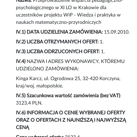
Nazwa:
Przeprowadzenie wsparcia pedagogiczno-
psychologicznego w XI LO w Krakowie dla
uczestników projektu WiP - Wiedza i praktyka w
naukach matematyczno-przyrodniczych
IV.1) DATA UDZIELENIA ZAMÓWIENIA:
15.09.2010.
IV.2) LICZBA OTRZYMANYCH OFERT:
1.
IV.3) LICZBA ODRZUCONYCH OFERT:
1.
IV.4)
NAZWA I ADRES WYKONAWCY, KTÓREMU
UDZIELONO ZAMÓWIENIA:
Kinga Karcz, ul. Ogrodowa 25, 32-420 Korczyna,
kraj/woj. małopolskie.
IV.5) Szacunkowa wartość zamówienia (bez VAT)
:
3123,4 PLN.
IV.6) INFORMACJA O CENIE WYBRANEJ OFERTY
ORAZ O OFERTACH Z NAJNIŻSZĄ I NAJWYŻSZĄ
CENĄ