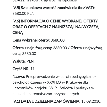
31-422 Kraków, kraj/woj. małopolskie.
IV.5) Szacunkowa wartość zamówienia (bez VAT):
3680,00 PLN.
IV.6) INFORMACJA O CENIE WYBRANEJ OFERTY
ORAZ O OFERTACH Z NAJNIŻSZĄ I NAJWYŻSZĄ
CENĄ
Cena wybranej oferty:
3680,00
Oferta z najniższą ceną:
3680,00 /
Oferta z najwyższą
ceną:
3680,00
Waluta:
PLN.
Część NR: 11
Nazwa:
Przeprowadzenie wsparcia pedagogiczno-
psychologicznego w XXXI LO w Krakowie dla
uczestników projektu WiP - Wiedza i praktyka w
naukach matematyczno-przyrodniczych
IV.1) DATA UDZIELENIA ZAMÓWIENIA:
15.09.2010.