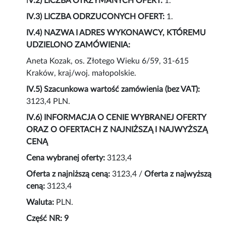
I
V.2) LICZBA OTRZYMANYCH OFERT:
1.
IV.3) LICZBA ODRZUCONYCH OFERT:
1.
IV.4) NAZWA I ADRES WYKONAWCY, KTÓREMU
UDZIELONO ZAMÓWIENIA:
Aneta Kozak, os. Złotego Wieku 6/59, 31-615
Kraków, kraj/woj. małopolskie.
IV.5) Szacunkowa wartość zamówienia (bez VAT):
3123,4 PLN.
IV.6) INFORMACJA O CENIE WYBRANEJ OFERTY
ORAZ O OFERTACH Z NAJNIŻSZĄ I NAJWYŻSZĄ
CENĄ
Cena wybranej oferty:
3123,4
Oferta z najniższą ceną:
3123,4 /
Oferta z najwyższą
ceną:
3123,4
Waluta:
PLN.
Część NR: 9