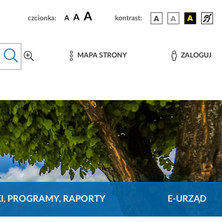
A
A
czcionka:
A
kontrast:
MAPA STRONY
ZALOGUJ
KI, PROGRAMY, RAPORTY
E-URZĄD