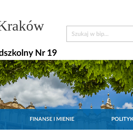
 Kraków
Szukaj w bip
dszkolny Nr 19
FINANSE I MIENIE
POLITY