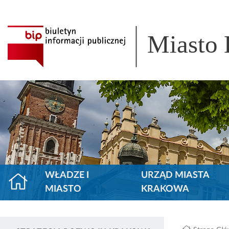
Miasto
WŁADZE I
URZĄD MIASTA
MIASTO
KRAKOWA