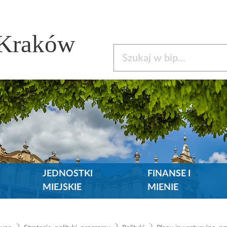
 Kraków
Szukaj w bip
JEDNOSTKI
FINANSE I
MIEJSKIE
MIENIE