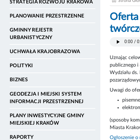
Strona Gł
STRATEGIA ROZWOJU KRAKOWA
Oferta
PLANOWANIE PRZESTRZENNE
twórcz
GMINNY REJESTR
URBANISTYCZNY
UCHWAŁA KRAJOBRAZOWA
Uznając celow
publicznego i
POLITYKI
Wydziału ds. 
BIZNES
pozarządowyc
Uwagi do ofer
GEODEZJA I MIEJSKI SYSTEM
pisemne
INFORMACJI PRZESTRZENNEJ
elektro
PLANY INWESTYCYJNE GMINY
(sposoby komu
MIEJSKIEJ KRAKÓW
Miasta Krako
RAPORTY
Ogłoszenie o 