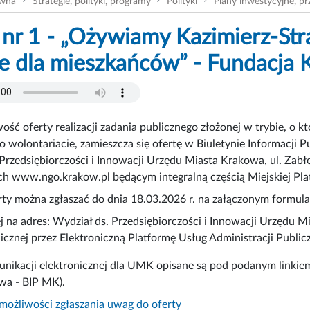
ówna
Strategie, polityki, programy
Polityki
Plany inwestycyjne, pr
 nr 1 - „Ożywiamy Kazimierz-Stra
e dla mieszkańców” - Fundacja
ość oferty realizacji zadania publicznego złożonej w trybie, o 
 o wolontariacie, zamieszcza się ofertę w Biuletynie Informacji 
Przedsiębiorczości i Innowacji Urzędu Miasta Krakowa, ul. Zabło
h www.ngo.krakow.pl będącym integralną częścią Miejskiej Pla
ty można zgłaszać do dnia 18.03.2026 r. na załączonym formula
j na adres: Wydział ds. Przedsiębiorczości i Innowacji Urzędu M
nicznej przez Elektroniczną Platformę Usług Administracji Publi
nikacji elektronicznej dla UMK opisane są pod podanym linkiem:
wa - BIP MK).
możliwości zgłaszania uwag do oferty