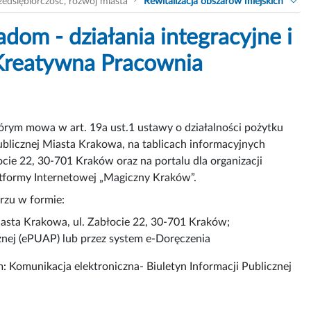
zedsiębiorczość, rozwój miasta
Rewitalizacja obszarów miejskich
dom - działania integracyjne i
 Kreatywna Pracownia
którym mowa w art. 19a ust.1 ustawy o działalności pożytku
Publicznej Miasta Krakowa, na tablicach informacyjnych
cie 22, 30-701 Kraków oraz na portalu dla organizacji
tformy Internetowej „Magiczny Kraków”.
rzu w formie:
iasta Krakowa, ul. Zabłocie 22, 30-701 Kraków;
cznej (ePUAP) lub przez system e-Doręczenia
 Komunikacja elektroniczna- Biuletyn Informacji Publicznej