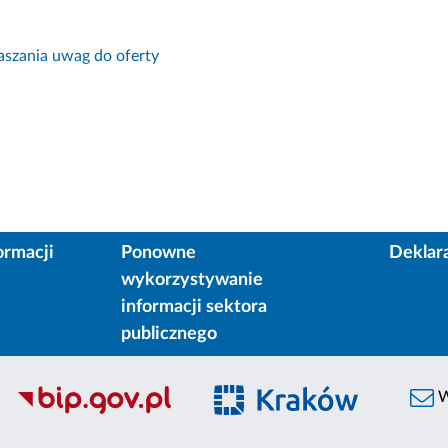
aszania uwag do oferty
ormacji
Ponowne
Deklar
wykorzystywanie
informacji sektora
publicznego
W