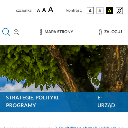
A
A
czcionka:
A
kontrast:
MAPA STRONY
ZALOGUJ
STRATEGIE, POLITYKI,
E-
PROGRAMY
URZĄD