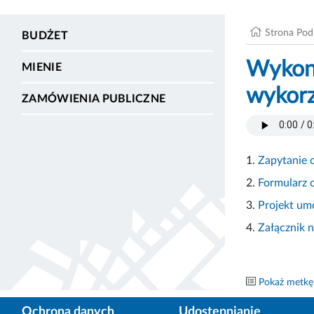
Strona Po
BUDŻET
Wykona
MIENIE
wykorz
ZAMÓWIENIA PUBLICZNE
1.
Zapytanie 
2.
Formularz 
3.
Projekt u
4.
Załącznik n
Pokaż metkę
Ochrona danych
Udostępnianie