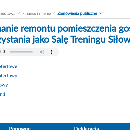
dmiotowa
Finanse i mienie
Zamówienia publiczne
nie remontu pomieszczenia go
ystania jako Salę Treningu Siłow
ofertowe
ofertowy
mowy
r 1
Ponowne
Deklaracja