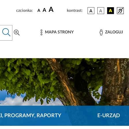
A
A
czcionka:
A
kontrast:
MAPA STRONY
ZALOGUJ
KI, PROGRAMY, RAPORTY
E-URZĄD