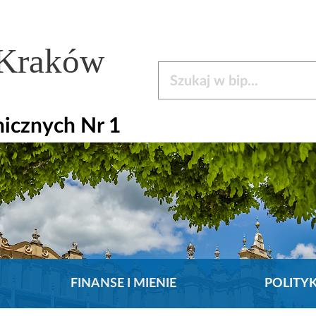
 Kraków
Szukaj w bip
icznych Nr 1
FINANSE I MIENIE
POLITY