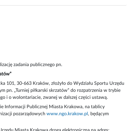
lizację zadania publicznego pn.
zatów”
cka 101, 30-663 Kraków, złożyło do Wydziału Sportu Urzędu
m pn. „Turniej piłkarski skrzatów” do rozpatrzenia w trybie
go i o wolontariacie, zwanej w dalszej części ustawą.
ie Informacji Publicznej Miasta Krakowa, na tablicy
anizacji pozarządowych
www.ngo.krakow.pl
, będącym
rzędu Miasta Krakowa drogą elektroniczną na adres: