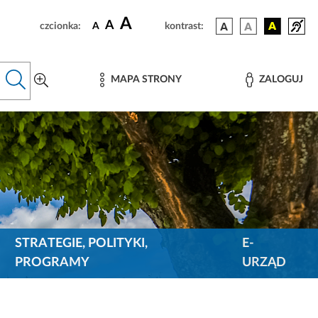
A
A
czcionka:
A
kontrast:
MAPA STRONY
ZALOGUJ
STRATEGIE, POLITYKI,
E-
PROGRAMY
URZĄD