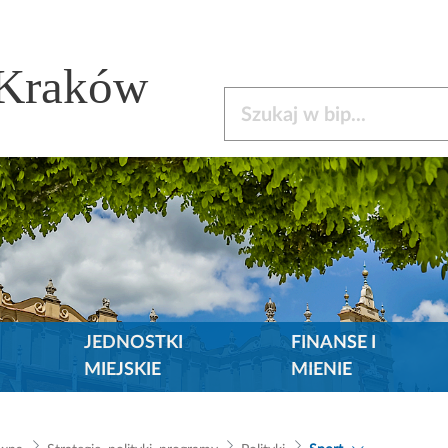
 Kraków
Szukaj w bip
JEDNOSTKI
FINANSE I
MIEJSKIE
MIENIE