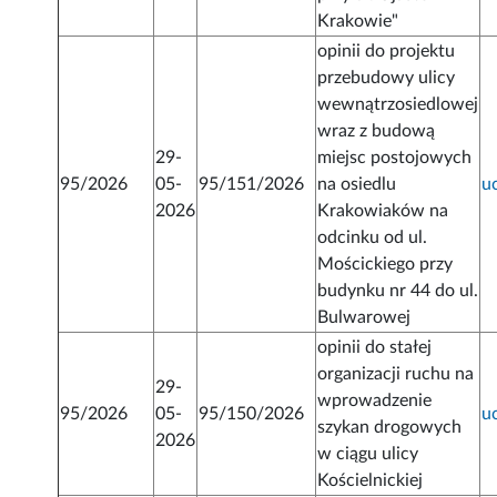
Krakowie"
opinii do projektu
przebudowy ulicy
wewnątrzosiedlowej
wraz z budową
29-
miejsc postojowych
95/2026
05-
95/151/2026
na osiedlu
u
2026
Krakowiaków na
odcinku od ul.
Mościckiego przy
budynku nr 44 do ul.
Bulwarowej
opinii do stałej
organizacji ruchu na
29-
wprowadzenie
95/2026
05-
95/150/2026
u
szykan drogowych
2026
w ciągu ulicy
Kościelnickiej