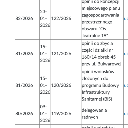
opinii do koncepcji
miejscowego planu
23-
zagospodarowania
82/2026
01-
122/2026
u
przestrzennego
2026
obszaru "Os.
Teatralne 19"
opinii do zbycia
15-
części działki nr
81/2026
01-
121/2026
u
160/14 obręb 45
2026
przy ul. Bulwarowej
opinii wniosków
15-
złożonych do
81/2026
01-
120/2026
programu Budowy
u
2026
Infrastruktury
Sanitarnej (BIS)
09-
delegowania
80/2026
01-
119/2026
u
radnych
2026