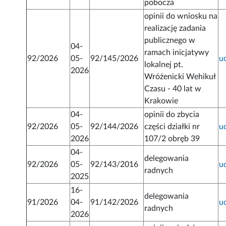
pobocza
opinii do wniosku na
realizację zadania
publicznego w
04-
ramach inicjatywy
92/2026
05-
92/145/2026
u
lokalnej pt.
2026
Wróżenicki Wehikuł
Czasu - 40 lat w
Krakowie
04-
opinii do zbycia
92/2026
05-
92/144/2026
części działki nr
u
2026
107/2 obręb 39
04-
delegowania
92/2026
05-
92/143/2016
u
radnych
2025
16-
delegowania
91/2026
04-
91/142/2026
u
radnych
2026