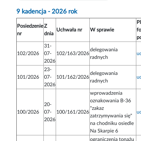
9 kadencja - 2026 rok
Pl
Posiedzenie
Z
Uchwała nr
W sprawie
f
nr
dnia
p
31-
delegowania
102/2026
07-
102/163/2026
u
radnych
2026
23-
delegowania
101/2026
07-
101/162/2026
u
radnych
2026
wprowadzenia
oznakowania B-36
20-
"zakaz
100/2026
07-
100/161/2026
u
zatrzymywania się"
2026
na chodniku osiedle
Na Skarpie 6
ograniczenia tonażu