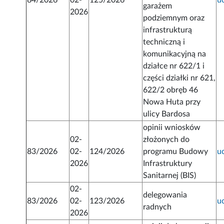
84/2026
02-
125/2026
u
garażem
2026
podziemnym oraz
infrastrukturą
techniczną i
komunikacyjną na
działce nr 622/1 i
części działki nr 621,
622/2 obręb 46
Nowa Huta przy
ulicy Bardosa
opinii wniosków
02-
złożonych do
83/2026
02-
124/2026
programu Budowy
u
2026
Infrastruktury
Sanitarnej (BIS)
02-
delegowania
83/2026
02-
123/2026
u
radnych
2026