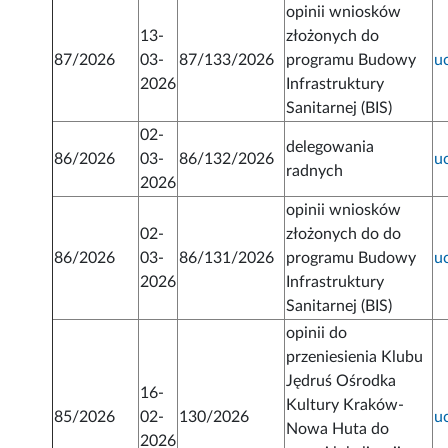
opinii wniosków
13-
złożonych do
87/2026
03-
87/133/2026
programu Budowy
u
2026
Infrastruktury
Sanitarnej (BIS)
02-
delegowania
86/2026
03-
86/132/2026
u
radnych
2026
opinii wniosków
02-
złożonych do do
86/2026
03-
86/131/2026
programu Budowy
u
2026
Infrastruktury
Sanitarnej (BIS)
opinii do
przeniesienia Klubu
Jędruś Ośrodka
16-
Kultury Kraków-
85/2026
02-
130/2026
u
Nowa Huta do
2026