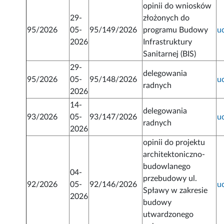
opinii do wniosków
29-
złożonych do
95/2026
05-
95/149/2026
programu Budowy
u
2026
Infrastruktury
Sanitarnej (BIS)
29-
delegowania
95/2026
05-
95/148/2026
u
radnych
2026
14-
delegowania
93/2026
05-
93/147/2026
u
radnych
2026
opinii do projektu
architektoniczno-
budowlanego
04-
przebudowy ul.
92/2026
05-
92/146/2026
u
Spławy w zakresie
2026
budowy
utwardzonego