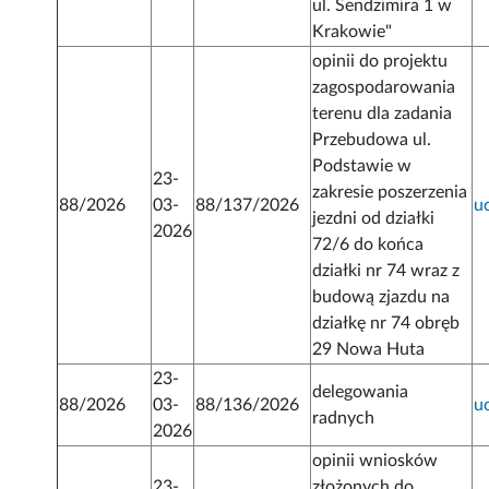
ul. Sendzimira 1 w
Krakowie"
opinii do projektu
zagospodarowania
terenu dla zadania
Przebudowa ul.
Podstawie w
23-
zakresie poszerzenia
88/2026
03-
88/137/2026
u
jezdni od działki
2026
72/6 do końca
działki nr 74 wraz z
budową zjazdu na
działkę nr 74 obręb
29 Nowa Huta
23-
delegowania
88/2026
03-
88/136/2026
u
radnych
2026
opinii wniosków
23-
złożonych do