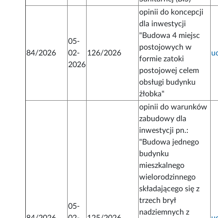
opinii do koncepcji
dla inwestycji
"Budowa 4 miejsc
05-
postojowych w
84/2026
02-
126/2026
u
formie zatoki
2026
postojowej celem
obsługi budynku
żłobka"
opinii do warunków
zabudowy dla
inwestycji pn.:
"Budowa jednego
budynku
mieszkalnego
wielorodzinnego
składającego się z
trzech brył
05-
nadziemnych z