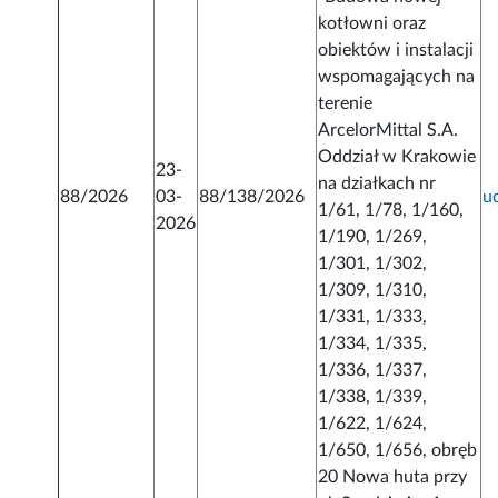
kotłowni oraz
obiektów i instalacji
wspomagających na
terenie
ArcelorMittal S.A.
Oddział w Krakowie
23-
na działkach nr
88/2026
03-
88/138/2026
u
1/61, 1/78, 1/160,
2026
1/190, 1/269,
1/301, 1/302,
1/309, 1/310,
1/331, 1/333,
1/334, 1/335,
1/336, 1/337,
1/338, 1/339,
1/622, 1/624,
1/650, 1/656, obręb
20 Nowa huta przy