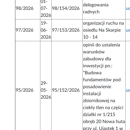
01-
delegowania
98/2026
07-
98/154/2026
u
radnych
2026
19-
organizacji ruchu na
97/2026
06-
97/153/2026
osiedlu Na Skarpie
u
2026
10 - 14
opinii do ustalenia
warunków
zabudowy dla
inwestycji pn.:
"Budowa
fundamentów pod
29-
posadowienie
95/2026
05-
95/152/2026
u
instalacji
2026
zbiornikowej na
ciekły tlen na części
działki nr 1/215
obręb 20 Nowa huta
przy ul. Ujastek 1 w