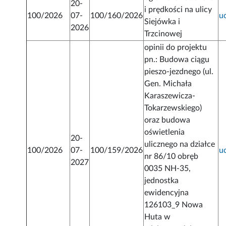
20-
i prędkości na ulicy
100/2026
07-
100/160/2026
u
Siejówka i
2026
Trzcinowej
opinii do projektu
pn.: Budowa ciągu
pieszo-jezdnego (ul.
Gen. Michała
Karaszewicza-
Tokarzewskiego)
oraz budowa
oświetlenia
20-
ulicznego na działce
100/2026
07-
100/159/2026
u
nr 86/10 obręb
2027
0035 NH-35,
jednostka
ewidencyjna
126103_9 Nowa
Huta w