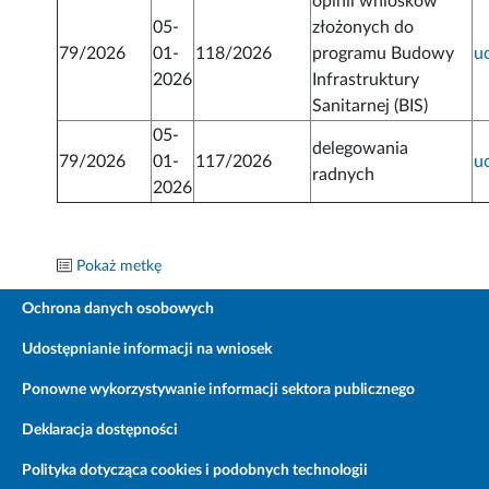
opinii wniosków
05-
złożonych do
79/2026
01-
118/2026
programu Budowy
u
2026
Infrastruktury
Sanitarnej (BIS)
05-
delegowania
79/2026
01-
117/2026
u
radnych
2026
Pokaż metkę
Ochrona danych osobowych
Udostępnianie informacji na wniosek
Ponowne wykorzystywanie informacji sektora publicznego
Deklaracja dostępności
Polityka dotycząca cookies i podobnych technologii