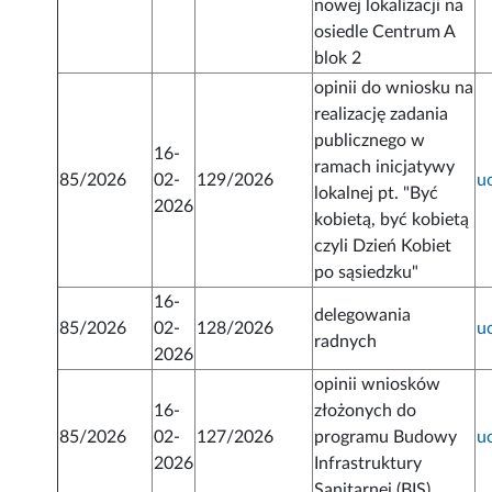
nowej lokalizacji na
osiedle Centrum A
blok 2
opinii do wniosku na
realizację zadania
publicznego w
16-
ramach inicjatywy
85/2026
02-
129/2026
u
lokalnej pt. "Być
2026
kobietą, być kobietą
czyli Dzień Kobiet
po sąsiedzku"
16-
delegowania
85/2026
02-
128/2026
u
radnych
2026
opinii wniosków
16-
złożonych do
85/2026
02-
127/2026
programu Budowy
u
2026
Infrastruktury
Sanitarnej (BIS)