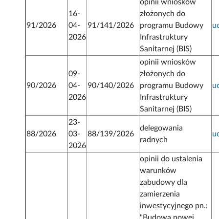
opinii wniosków
16-
złożonych do
91/2026
04-
91/141/2026
programu Budowy
u
2026
Infrastruktury
Sanitarnej (BIS)
opinii wniosków
09-
złożonych do
90/2026
04-
90/140/2026
programu Budowy
u
2026
Infrastruktury
Sanitarnej (BIS)
23-
delegowania
88/2026
03-
88/139/2026
u
radnych
2026
opinii do ustalenia
warunków
zabudowy dla
zamierzenia
inwestycyjnego pn.:
"Budowa nowej