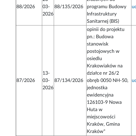
88/2026
03-
88/135/2026
programu Budowy
u
2026
Infrastruktury
Sanitarnej (BIS)
opinii do projektu
pn.: Budowa
stanowisk
postojowych w
osiedlu
Krakowiaków na
13-
działce nr 26/2
87/2026
03-
87/134/2026
obręb 0050 NH-50,
u
2026
jednostka
ewidencyjna
126103-9 Nowa
Huta w
miejscowości
Kraków, Gmina
Kraków"