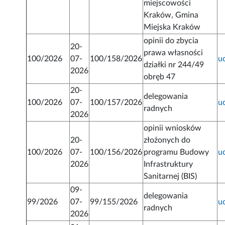
miejscowości
Kraków, Gmina
Miejska Kraków
opinii do zbycia
20-
prawa własności
100/2026
07-
100/158/2026
u
działki nr 244/49
2026
obręb 47
20-
delegowania
100/2026
07-
100/157/2026
u
radnych
2026
opinii wniosków
20-
złożonych do
100/2026
07-
100/156/2026
programu Budowy
u
2026
Infrastruktury
Sanitarnej (BIS)
09-
delegowania
99/2026
07-
99/155/2026
u
radnych
2026