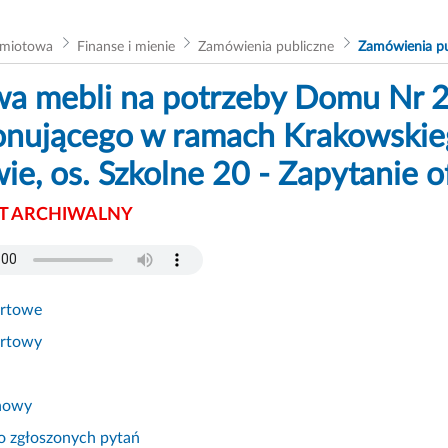
dmiotowa
Finanse i mienie
Zamówienia publiczne
Zamówienia pu
a mebli na potrzeby Domu Nr 2,
onującego w ramach Krakowskie
ie, os. Szkolne 20 - Zapytanie
 ARCHIWALNY
ertowe
ertowy
nowy
 zgłoszonych pytań