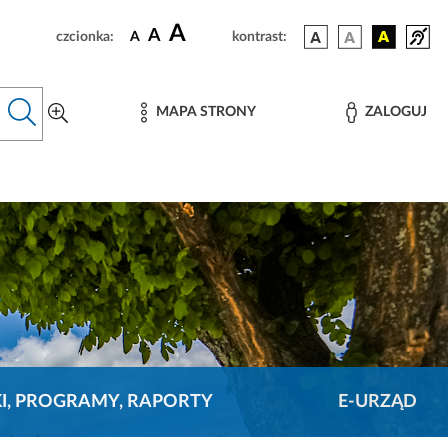
A
A
czcionka:
A
kontrast:
MAPA STRONY
ZALOGUJ
KI, PROGRAMY, RAPORTY
E-URZĄD