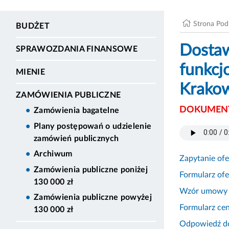
Strona Po
BUDŻET
Dostaw
SPRAWOZDANIA FINANSOWE
funkcj
MIENIE
Krakow
ZAMÓWIENIA PUBLICZNE
DOKUMENT
Zamówienia bagatelne
Plany postępowań o udzielenie
zamówień publicznych
Archiwum
Zapytanie of
Zamówienia publiczne poniżej
Formularz of
130 000 zł
Wzór umowy
Zamówienia publiczne powyżej
Formularz ce
130 000 zł
Odpowiedź do