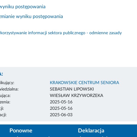
 wyniku postępowania
 zmianie wyniku postępowania
orzystywanie informacji sektora publicznego - odmienne zasady
:
ikujący:
KRAKOWSKIE CENTRUM SENIORA
edzialna:
SEBASTIAN LIPOWSKI
ująca:
WIESŁAW KRZYWORZEKA
enia:
2025-05-16
ji:
2025-05-16
cji:
2025-06-03
Ponowne
Deklaracja