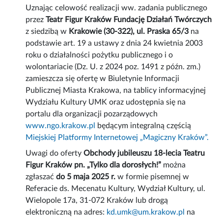
Uznając celowość realizacji ww. zadania publicznego
przez
Teatr Figur Kraków Fundację Działań Twórczych
z siedzibą w
Krakowie (30-322), ul. Praska 65/3
na
podstawie art. 19 a ustawy z dnia 24 kwietnia 2003
roku o działalności pożytku publicznego i o
wolontariacie (Dz. U. z 2024 poz. 1491 z późn. zm.)
zamieszcza się ofertę w Biuletynie Informacji
Publicznej Miasta Krakowa, na tablicy informacyjnej
Wydziału Kultury UMK oraz udostępnia się na
portalu dla organizacji pozarządowych
www.ngo.krakow.pl
będącym integralną częścią
Miejskiej Platformy Internetowej „Magiczny Kraków”.
Uwagi do oferty
Obchody jubileuszu 18-lecia Teatru
Figur Kraków pn. „Tylko dla dorosłych!”
można
zgłaszać
do 5 maja 2025 r.
w formie pisemnej w
Referacie ds. Mecenatu Kultury, Wydział Kultury, ul.
Wielopole 17a, 31-072 Kraków lub drogą
elektroniczną na adres:
kd.umk@um.krakow.pl
na