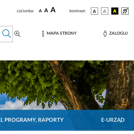
A
A
czcionka:
A
kontrast:
MAPA STRONY
ZALOGUJ
KI, PROGRAMY, RAPORTY
E-URZĄD