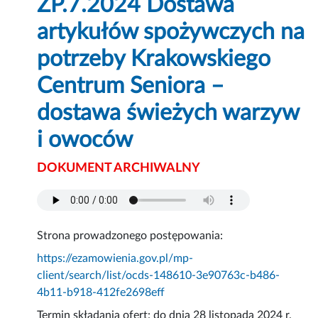
ZP.7.2024 Dostawa
artykułów spożywczych na
potrzeby Krakowskiego
Centrum Seniora –
dostawa świeżych warzyw
i owoców
DOKUMENT ARCHIWALNY
Strona prowadzonego postępowania:
https://ezamowienia.gov.pl/mp-
client/search/list/ocds-148610-3e90763c-b486-
4b11-b918-412fe2698eff
Termin składania ofert: do dnia 28 listopada 2024 r.