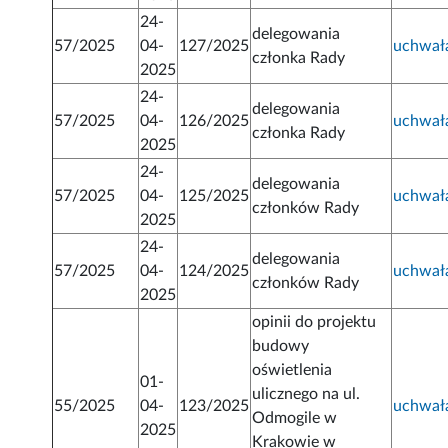
24-
delegowania
57/2025
04-
127/2025
uchwał
członka Rady
2025
24-
delegowania
57/2025
04-
126/2025
uchwał
członka Rady
2025
24-
delegowania
57/2025
04-
125/2025
uchwał
członków Rady
2025
24-
delegowania
57/2025
04-
124/2025
uchwał
członków Rady
2025
opinii do projektu
budowy
oświetlenia
01-
ulicznego na ul.
55/2025
04-
123/2025
uchwał
Odmogile w
2025
Krakowie w