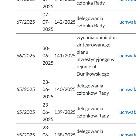
członka Rady
2025
07-
delegowania
67/2025
07-
142/2025
uchwał
członka Rady
2025
wydania opinii dot.
zintegrowanego
30-
planu
66/2025
06-
141/2025
uchwał
inwestycyjnego w
2025
rejonie ul.
Dunikowskiego
23-
delegowania
65/2025
06-
140/2025
uchwał
członków Rady
2025
23-
delegowania
65/2025
06-
139/2025
uchwał
członków Rady
2025
23-
delegowania
65/2025
06-
138/2025
uchwał