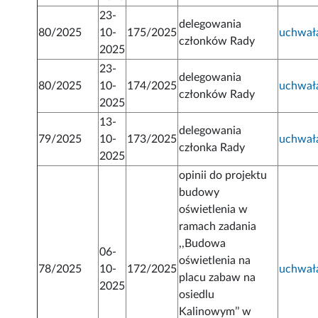
23-
delegowania
80/2025
10-
175/2025
uchwał
członków Rady
2025
23-
delegowania
80/2025
10-
174/2025
uchwał
członków Rady
2025
13-
delegowania
79/2025
10-
173/2025
uchwał
członka Rady
2025
opinii do projektu
budowy
oświetlenia w
ramach zadania
,,Budowa
06-
oświetlenia na
78/2025
10-
172/2025
uchwał
placu zabaw na
2025
osiedlu
Kalinowym’’ w