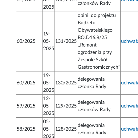
członków Rady
2025
opinii do projektu
Budżetu
Obywatelskiego
19-
BO.D16.8/25
60/2025
05-
131/2025
uchwał
,,Remont
2025
ogrodzenia przy
Zespole Szkół
Gastronomicznych’’
19-
delegowania
60/2025
05-
130/2025
uchwał
członka Rady
2025
12-
delegowania
59/2025
05-
129/2025
uchwał
członków Rady
2025
05-
delegowania
58/2025
05-
128/2025
uchwał
członka Rady
2025