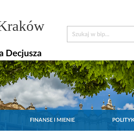
 Kraków
Szukaj w bip
la Decjusza
FINANSE I MIENIE
POLITY