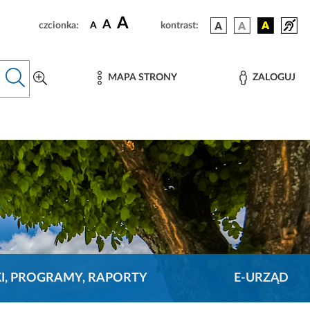
A
A
czcionka:
A
kontrast:
MAPA STRONY
ZALOGUJ
KI, PROGRAMY, RAPORTY
E-URZĄD