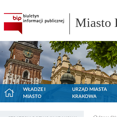
Miasto
WŁADZE I
URZĄD MIASTA
MIASTO
KRAKOWA