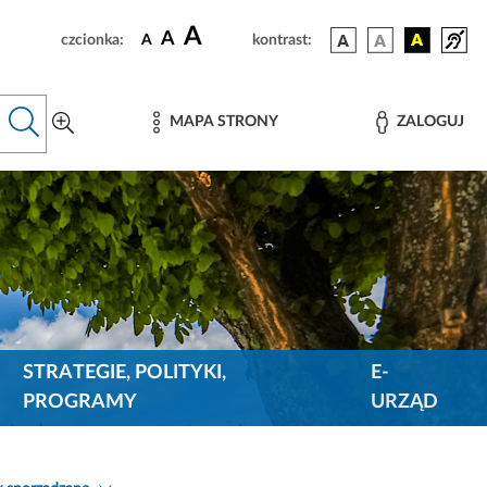
A
A
czcionka:
A
kontrast:
MAPA STRONY
ZALOGUJ
STRATEGIE, POLITYKI,
E-
PROGRAMY
URZĄD