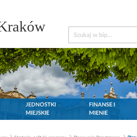
 Kraków
Szukaj w bip
JEDNOSTKI
FINANSE I
MIEJSKIE
MIENIE