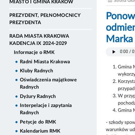
Strona Gł
MIASTO I GMINA KRAKÓW
Ponown
PREZYDENT, PEŁNOMOCNICY
PREZYDENTA
odmien
RADA MIASTA KRAKOWA
Marka 
KADENCJA IX 2024-2029
Informacje o RMK
Radni Miasta Krakowa
Gmina M
Kluby Radnych
wykorzy
Oświadczenia majątkowe
Korzyst
Radnych
przypad
W przyp
Dyżury Radnych
pochodz
Interpelacje i zapytania
Gmina M
Radnych
Petycje do RMK
- szkody spo
warunków udos
Kalendarium RMK