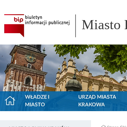
Miasto
WŁADZE I
URZĄD MIASTA
MIASTO
KRAKOWA