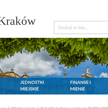
 Kraków
Szukaj w bip
JEDNOSTKI
FINANSE I
MIEJSKIE
MIENIE