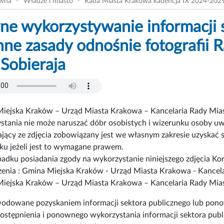
ówna
Władze i miasto
Rada Miasta Krakowa kadencja IX 2024-202
e wykorzystywanie informacji s
ne zasady odnośnie fotografii
Sobieraja
iejska Kraków – Urząd Miasta Krakowa – Kancelaria Rady Miast
stania nie może naruszać dóbr osobistych i wizerunku osoby uwi
ający ze zdjęcia zobowiązany jest we własnym zakresie uzyska
ku jeżeli jest to wymagane prawem.
adku posiadania zgody na wykorzystanie niniejszego zdjęcia Kor
enia : Gmina Miejska Kraków - Urząd Miasta Krakowa - Kancel
iejska Kraków – Urząd Miasta Krakowa – Kancelaria Rady Mias
wodowane pozyskaniem informacji sektora publicznego lub pono
tępnienia i ponownego wykorzystania informacji sektora publi