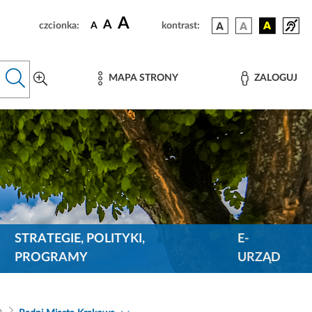
A
A
czcionka:
A
kontrast:
MAPA STRONY
ZALOGUJ
STRATEGIE, POLITYKI,
E-
PROGRAMY
URZĄD