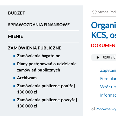
Strona Po
BUDŻET
Organi
SPRAWOZDANIA FINANSOWE
KCS, o
MIENIE
DOKUMENT
ZAMÓWIENIA PUBLICZNE
Zamówienia bagatelne
Plany postępowań o udzielenie
zamówień publicznych
Zapytan
Archiwum
Formula
Zamówienia publiczne poniżej
Wzór u
130 000 zł
Informa
Zamówienia publiczne powyżej
130 000 zł
Ponowne wyk