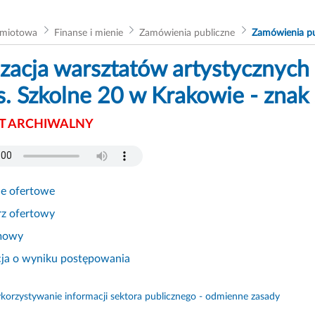
dmiotowa
Finanse i mienie
Zamówienia publiczne
Zamówienia pu
zacja warsztatów artystycznych
s. Szkolne 20 w Krakowie - zna
 ARCHIWALNY
ie ofertowe
rz ofertowy
mowy
cja o wyniku postępowania
orzystywanie informacji sektora publicznego - odmienne zasady