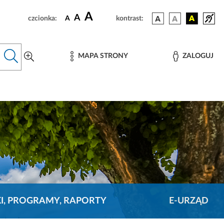
A
A
czcionka:
A
kontrast:
MAPA STRONY
ZALOGUJ
KI, PROGRAMY, RAPORTY
E-URZĄD