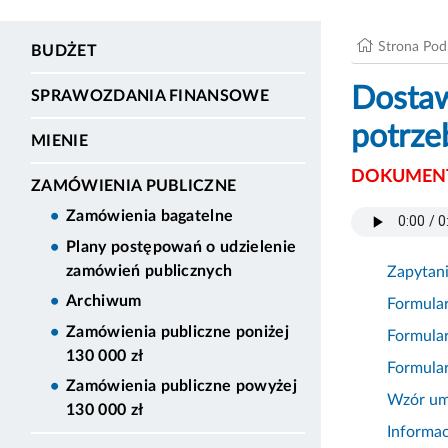
Strona Po
BUDŻET
Dostaw
SPRAWOZDANIA FINANSOWE
potrze
MIENIE
DOKUMENT
ZAMÓWIENIA PUBLICZNE
Zamówienia bagatelne
Plany postępowań o udzielenie
zamówień publicznych
Zapytan
Archiwum
Formula
Zamówienia publiczne poniżej
Formular
130 000 zł
Formular
Zamówienia publiczne powyżej
Wzór u
130 000 zł
Informa