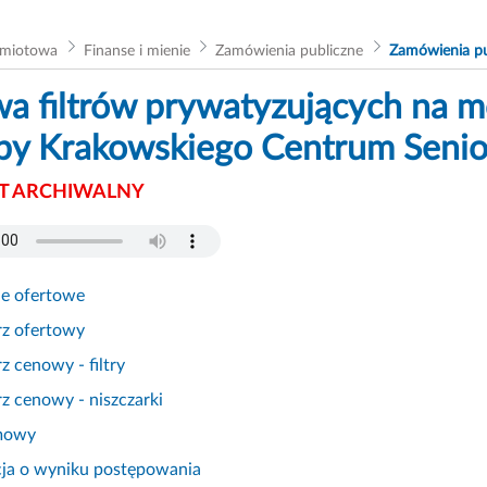
dmiotowa
Finanse i mienie
Zamówienia publiczne
Zamówienia pu
a filtrów prywatyzujących na mo
by Krakowskiego Centrum Senio
 ARCHIWALNY
ie ofertowe
rz ofertowy
z cenowy - filtry
z cenowy - niszczarki
mowy
cja o wyniku postępowania