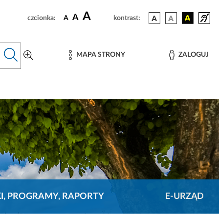
A
A
czcionka:
A
kontrast:
MAPA STRONY
ZALOGUJ
KI, PROGRAMY, RAPORTY
E-URZĄD