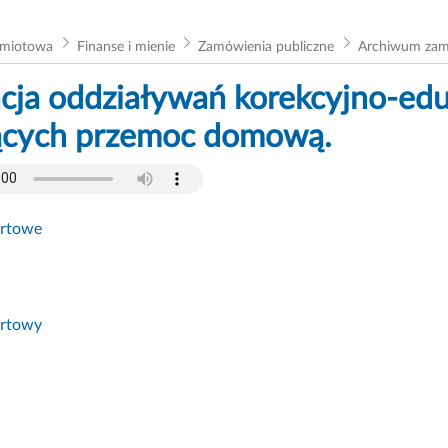
dmiotowa
Finanse i mienie
Zamówienia publiczne
Archiwum za
acja oddziaływań korekcyjno-ed
ących przemoc domową.
ertowe
ertowy