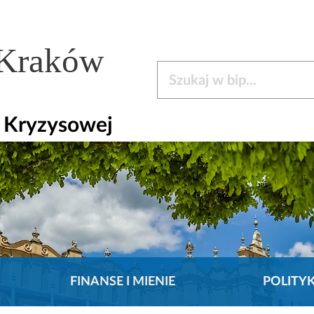
 Kraków
Szukaj w bip
i Kryzysowej
FINANSE I MIENIE
POLITY