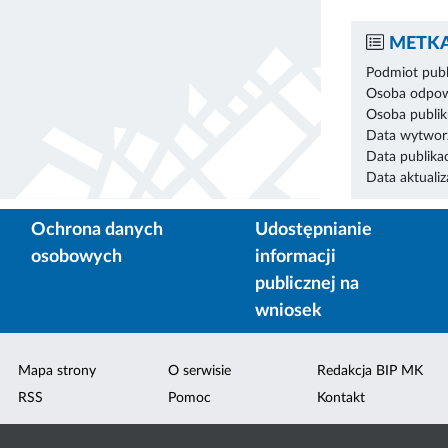
METKA
Podmiot publ
Osoba odpowi
Osoba publik
Data wytworz
Data publikac
Data aktualiza
Ochrona danych
Udostępnianie
osobowych
informacji
publicznej na
wniosek
Mapa strony
O serwisie
Redakcja BIP MK
RSS
Pomoc
Kontakt