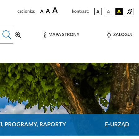
A
A
czcionka:
A
kontrast:
MAPA STRONY
ZALOGUJ
KI, PROGRAMY, RAPORTY
E-URZĄD