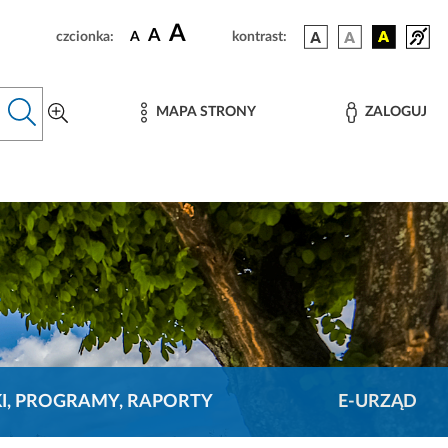
A
A
czcionka:
A
kontrast:
MAPA STRONY
ZALOGUJ
KI, PROGRAMY, RAPORTY
E-URZĄD