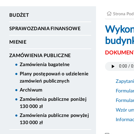
Strona Po
BUDŻET
Wykona
SPRAWOZDANIA FINANSOWE
budyn
MIENIE
DOKUMENT
ZAMÓWIENIA PUBLICZNE
Zamówienia bagatelne
Plany postępowań o udzielenie
zamówień publicznych
Zapytan
Archiwum
Formula
Zamówienia publiczne poniżej
Formula
130 000 zł
Wzór u
Zamówienia publiczne powyżej
Informa
130 000 zł