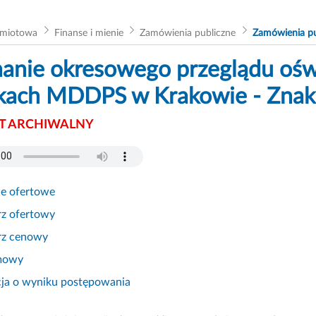
dmiotowa
Finanse i mienie
Zamówienia publiczne
Zamówienia pu
nie okresowego przeglądu ośw
kach MDDPS w Krakowie - Znak
 ARCHIWALNY
ie ofertowe
rz ofertowy
rz cenowy
mowy
cja o wyniku postępowania