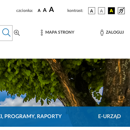
A
A
czcionka:
A
kontrast:
MAPA STRONY
ZALOGUJ
KI, PROGRAMY, RAPORTY
E-URZĄD