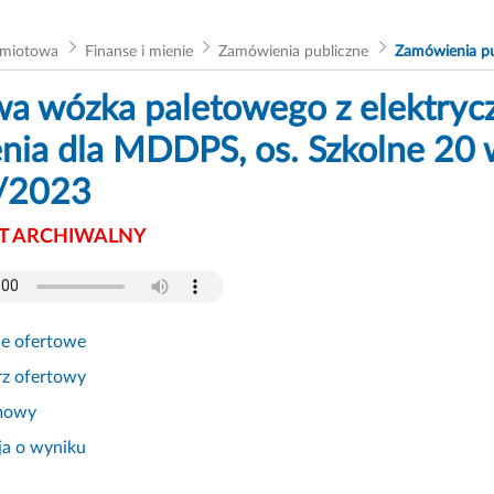
dmiotowa
Finanse i mienie
Zamówienia publiczne
Zamówienia pu
a wózka paletowego z elektryc
nia dla MDDPS, os. Szkolne 20 
/2023
 ARCHIWALNY
ie ofertowe
rz ofertowy
mowy
ja o wyniku