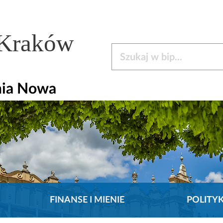
 Kraków
Szukaj w bip
nia Nowa
FINANSE I MIENIE
POLITY