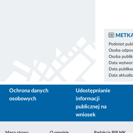
METKA
Podmiot publ
Osoba odpowi
Osoba publik
Data wytworz
Data publikac
Data aktualiza
Ochrona danych
Udostępnianie
osobowych
informacji
publicznej na
wniosek
Mapa strony
O serwisie
Redakcja BIP MK