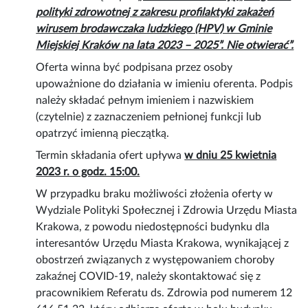
polityki zdrowotnej z zakresu profilaktyki zakażeń
wirusem brodawczaka ludzkiego (HPV) w Gminie
Miejskiej Kraków na lata 2023 – 2025”. Nie otwierać”.
Oferta winna być podpisana przez osoby
upoważnione do działania w imieniu oferenta. Podpis
należy składać pełnym imieniem i nazwiskiem
(czytelnie) z zaznaczeniem pełnionej funkcji lub
opatrzyć imienną pieczątką.
Termin składania ofert upływa
w dniu 25 kwietnia
2023 r. o godz. 15:00.
W przypadku braku możliwości złożenia oferty w
Wydziale Polityki Społecznej i Zdrowia Urzędu Miasta
Krakowa, z powodu niedostępności budynku dla
interesantów Urzędu Miasta Krakowa, wynikającej z
obostrzeń związanych z występowaniem choroby
zakaźnej COVID-19, należy skontaktować się z
pracownikiem Referatu ds. Zdrowia pod numerem 12