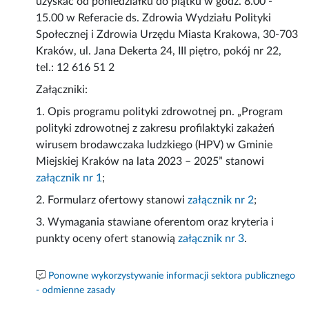
uzyskać od poniedziałku do piątku w godz. 8.00 -
15.00 w Referacie ds. Zdrowia Wydziału Polityki
Społecznej i Zdrowia Urzędu Miasta Krakowa, 30-703
Kraków, ul. Jana Dekerta 24, III piętro, pokój nr 22,
tel.: 12 616 51 2
Załączniki:
1. Opis programu polityki zdrowotnej pn. „Program
polityki zdrowotnej z zakresu profilaktyki zakażeń
wirusem brodawczaka ludzkiego (HPV) w Gminie
Miejskiej Kraków na lata 2023 – 2025” stanowi
załącznik nr 1
;
2. Formularz ofertowy stanowi
załącznik nr 2
;
3. Wymagania stawiane oferentom oraz kryteria i
punkty oceny ofert stanowią
załącznik nr 3
.
Ponowne wykorzystywanie informacji sektora publicznego
- odmienne zasady