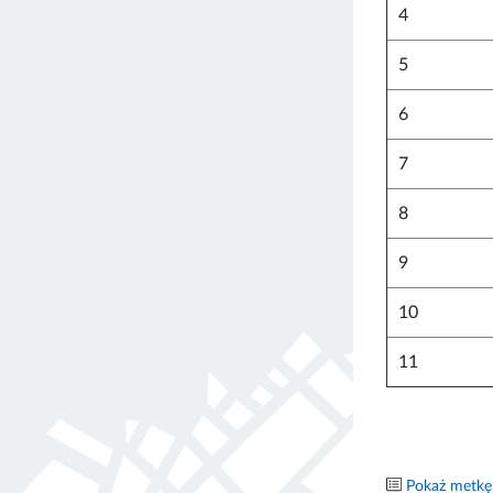
4
5
6
7
8
9
10
11
Pokaż metkę