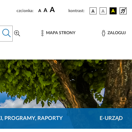
A
A
czcionka:
A
kontrast:
MAPA STRONY
ZALOGUJ
KI, PROGRAMY, RAPORTY
E-URZĄD