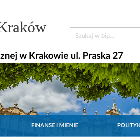
 Kraków
Szukaj w bip
nej w Krakowie ul. Praska 27
FINANSE I MIENIE
POLITY