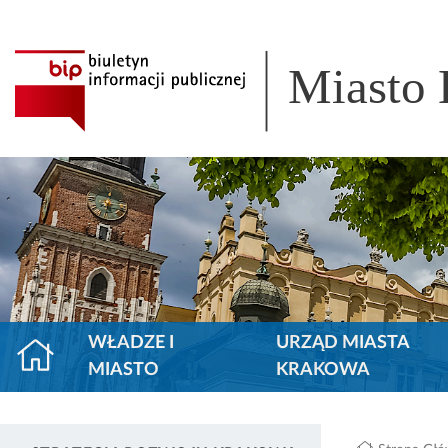
Miasto
WŁADZE I
URZĄD MIASTA
MIASTO
KRAKOWA