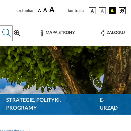
A
A
czcionka:
A
kontrast:
MAPA STRONY
ZALOGUJ
STRATEGIE, POLITYKI,
E-
PROGRAMY
URZĄD