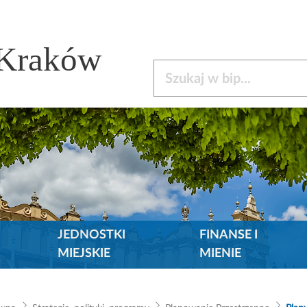
 Kraków
Szukaj w bip
JEDNOSTKI
FINANSE I
MIEJSKIE
MIENIE