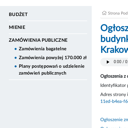
Strona Po
BUDŻET
Ogłosz
MIENIE
budynk
ZAMÓWIENIA PUBLICZNE
Krakow
Zamówienia bagatelne
Zamówienia powyżej 170.000 zł
Plany postępowań o udzielenie
zamówień publicznych
Ogłoszenia z 
Identyfikato
Adres strony
11ed-b4ea-f
Ogłoszenie z