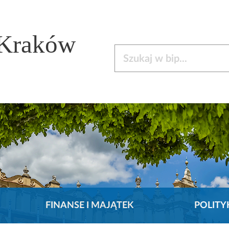
 Kraków
Szukaj w bip
FINANSE I MAJĄTEK
POLITY