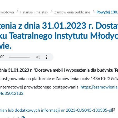
dmiotowa
Finanse i majątek
Zamówienia publiczne
Powyżej 130.
enia z dnia 31.01.2023 r. Dosta
u Teatralnego Instytutu Młody
ie.
dnia 31.01.2023 r. "Dostawa mebli i wyposażenia dla budynku 
r postępowania na platformie e-Zamówienia: ocds-148610-f2
 internetowej prowadzonego postępowania:
https://ezamowienia
64d350121d2
mian lub dodatkowych informacji nr 2023-OJS045-130335-pl