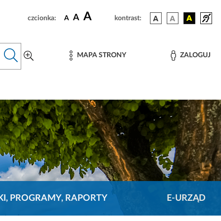
A
A
czcionka:
A
kontrast:
MAPA STRONY
ZALOGUJ
KI, PROGRAMY, RAPORTY
E-URZĄD