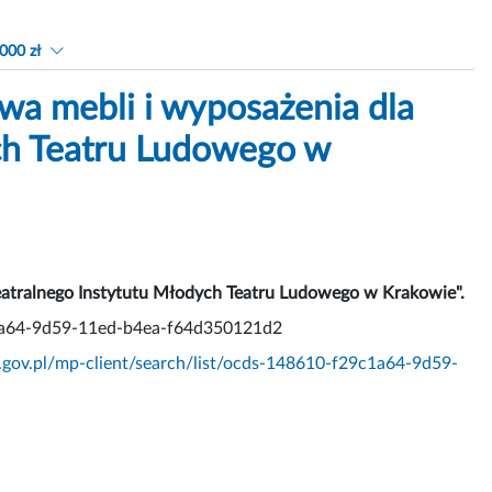
000 zł
wa mebli i wyposażenia dla
ch Teatru Ludowego w
Teatralnego Instytutu Młodych Teatru Ludowego w Krakowie".
9c1a64-9d59-11ed-b4ea-f64d350121d2
.gov.pl/mp-client/search/list/ocds-148610-f29c1a64-9d59-