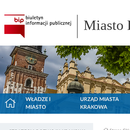
Miasto
WŁADZE I
URZĄD MIASTA
MIASTO
KRAKOWA