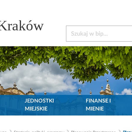
 Kraków
Szukaj w bip
JEDNOSTKI
FINANSE I
MIEJSKIE
MIENIE