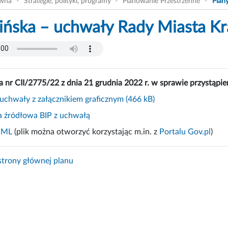
ówna
Strategie, polityki, programy
Planowanie Przestrzenne
Plan
ińska – uchwały Rady Miasta Kr
 nr CII/2775/22 z dnia 21 grudnia 2022 r. w sprawie przystąpie
uchwały z załącznikiem graficznym (466 kB)
 źródłowa BIP z uchwałą
GML
(plik można otworzyć korzystając m.in. z
Portalu Gov.pl
)
trony głównej planu