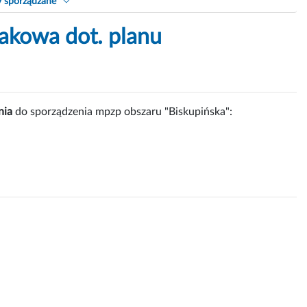
y sporządzane
akowa dot. planu
nia
do sporządzenia mpzp obszaru "Biskupińska":