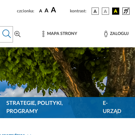
A
A
czcionka:
A
kontrast:
MAPA STRONY
ZALOGUJ
STRATEGIE, POLITYKI,
E-
PROGRAMY
URZĄD