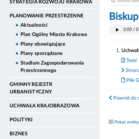
Strona Gł
STRATEGIA ROZWOJU KRAKOWA
Biskup
PLANOWANIE PRZESTRZENNE
Aktualności
Plan Ogólny Miasta Krakowa
Plany obowiązujące
Uchwała
Plany sporządzane
Treść 
Studium Zagospodarowania
Strona
Przestrzennego
Plik 
GMINNY REJESTR
URBANISTYCZNY
Powrót do s
UCHWAŁA KRAJOBRAZOWA
POLITYKI
Pokaż metkę
BIZNES