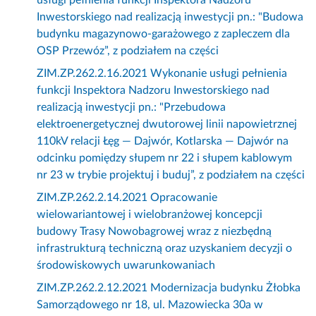
usługi pełnienia funkcji Inspektora Nadzoru
Inwestorskiego nad realizacją inwestycji pn.: "Budowa
budynku magazynowo-garażowego z zapleczem dla
OSP Przewóz”, z podziałem na części
ZIM.ZP.262.2.16.2021 Wykonanie usługi pełnienia
funkcji Inspektora Nadzoru Inwestorskiego nad
realizacją inwestycji pn.: "Przebudowa
elektroenergetycznej dwutorowej linii napowietrznej
110kV relacji Łęg — Dajwór, Kotlarska — Dajwór na
odcinku pomiędzy słupem nr 22 i słupem kablowym
nr 23 w trybie projektuj i buduj”, z podziałem na części
ZIM.ZP.262.2.14.2021 Opracowanie
wielowariantowej i wielobranżowej koncepcji
budowy Trasy Nowobagrowej wraz z niezbędną
infrastrukturą techniczną oraz uzyskaniem decyzji o
środowiskowych uwarunkowaniach
ZIM.ZP.262.2.12.2021 Modernizacja budynku Żłobka
Samorządowego nr 18, ul. Mazowiecka 30a w