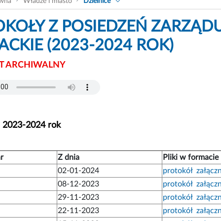
ówna
Władze i miasto
Dzielnice
KOŁY Z POSIEDZEŃ ZARZĄDU
CKIE (2023-2024 ROK)
 ARCHIWALNY
- 2023-2024 rok
r
Z dnia
Pliki w formacie
02-01-2024
protokół
załączn
08-12-2023
protokół
załączn
29-11-2023
protokół
załączn
22-11-2023
protokół
załączn