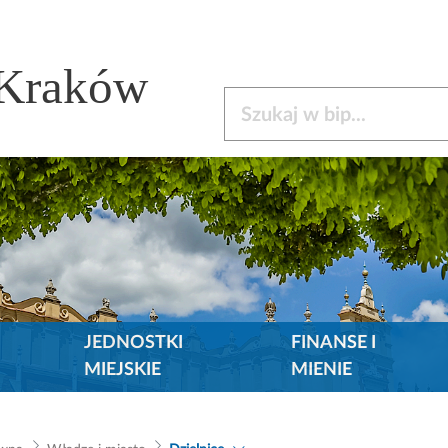
 Kraków
Szukaj w bip
JEDNOSTKI
FINANSE I
MIEJSKIE
MIENIE