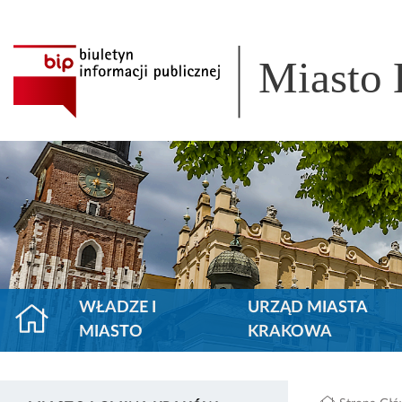
Miasto
WŁADZE I
URZĄD MIASTA
MIASTO
KRAKOWA