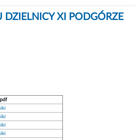
 DZIELNICY XI PODGÓRZE
 pdf
iki
iki
iki
iki