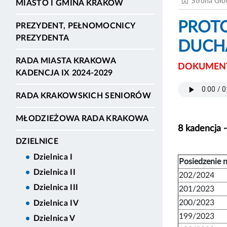
Strona Gł
MIASTO I GMINA KRAKÓW
PROTO
PREZYDENT, PEŁNOMOCNICY
PREZYDENTA
DUCHA
RADA MIASTA KRAKOWA
DOKUMENT
KADENCJA IX 2024-2029
RADA KRAKOWSKICH SENIORÓW
MŁODZIEŻOWA RADA KRAKOWA
8 kadencja 
DZIELNICE
Dzielnica I
Posiedzenie n
Dzielnica II
202/2024
Dzielnica III
201/2023
200/2023
Dzielnica IV
199/2023
Dzielnica V