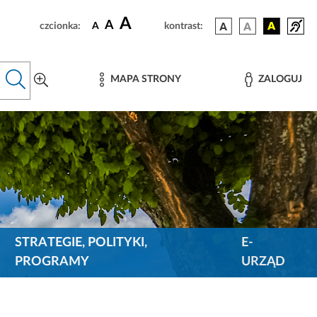
A
A
czcionka:
A
kontrast:
MAPA STRONY
ZALOGUJ
STRATEGIE, POLITYKI,
E-
PROGRAMY
URZĄD