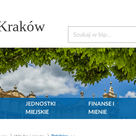
 Kraków
Szukaj w bip
JEDNOSTKI
FINANSE I
MIEJSKIE
MIENIE