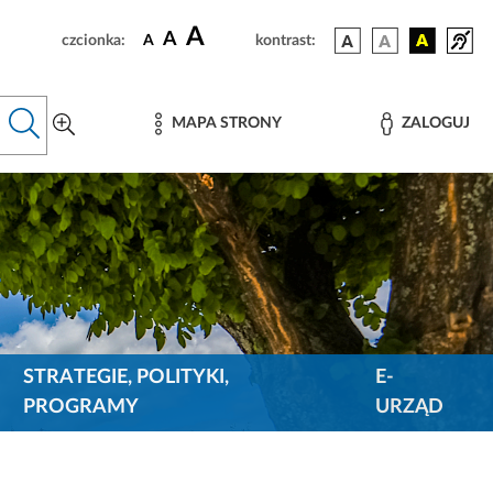
A
A
czcionka:
A
kontrast:
MAPA STRONY
ZALOGUJ
STRATEGIE, POLITYKI,
E-
PROGRAMY
URZĄD