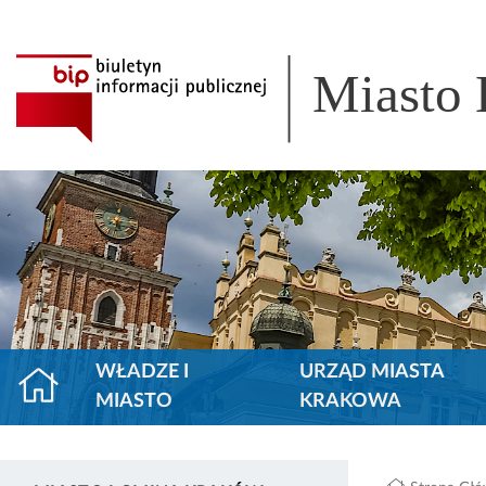
Miasto
WŁADZE I
URZĄD MIASTA
MIASTO
KRAKOWA