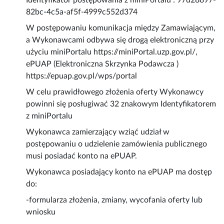
Identyfikator postępowania z miniPortalu : 97d28897-
82bc-4c5a-af5f-4999c552d374
W postępowaniu komunikacja między Zamawiającym,
a Wykonawcami odbywa się drogą elektroniczną przy
użyciu miniPortalu https://miniPortal.uzp.gov.pl/,
ePUAP (Elektroniczna Skrzynka Podawcza )
https://epuap.gov.pl/wps/portal
W celu prawidłowego złożenia oferty Wykonawcy
powinni się posługiwać 32 znakowym Identyfikatorem
z miniPortalu
Wykonawca zamierzający wziąć udział w
postępowaniu o udzielenie zamówienia publicznego
musi posiadać konto na ePUAP.
Wykonawca posiadający konto na ePUAP ma dostęp
do:
-formularza złożenia, zmiany, wycofania oferty lub
wniosku